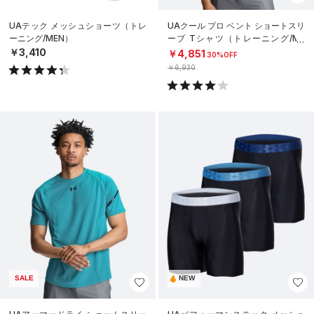
UAテック メッシュショーツ（トレ
UAクール プロ ベント ショートスリ
ーニング/MEN）
ーブ Tシャツ（トレーニング/ME
N）
￥3,410
￥4,851
30%OFF
￥6,930
SALE
NEW