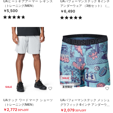
UAヒートギアアーマー レギンス
UAパフォーマンステック 6インチ
（トレーニング/MEN）
アンダーウェア （3枚セット）（ト
レーニング/MEN）
￥5,500
￥6,490
SALE
SALE
直営限定
UAテック ワードマーク ショーツ
UAパフォーマンステック メッシュ
（トレーニング/MEN）
グラフィック 6インチ アンダーウェ
ア（トレーニング/MEN）
￥2,772
￥2,079
30%OFF
30%OFF