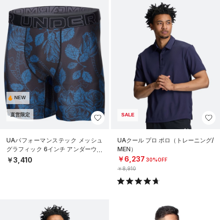
NEW
直営限定
SALE
UAパフォーマンステック メッシュ
UAクール プロ ポロ（トレーニング/
グラフィック 6インチ アンダーウェ
MEN）
ア（トレーニング/MEN）
￥6,237
￥3,410
30%OFF
￥8,910