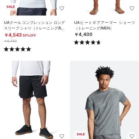
SALE
UAクール コンプレッション ロング
UAヒートギアアーマー ショーツ
スリーブ シャツ（トレーニング/ME
（トレーニング/MEN）
N）
￥4,400
￥4,543
30%OFF
￥6,490
SALE