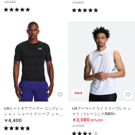
￥3,960
￥2,970
SALE
UAヒートギアアーマー コンプレッ
UAアーマードライ スリーブレス シ
ション ショートスリーブ シャツ
ャツ（トレーニング/MEN）
（トレーニング/MEN）
￥3,080
￥4,400
30%OFF
￥4,400