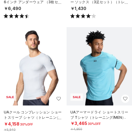
6インチ アンダーウェア （3枚セッ
ー ソックス （3足セット）（トレー
ト）（トレーニング/MEN）
ニング/UNISEX）
￥6,490
￥1,430
SALE
SALE
UAクール コンプレッション ショー
UAアーマードライ ショートスリー
トスリーブ シャツ（トレーニング/
ブ Tシャツ（トレーニング/MEN）
MEN）
￥3,465
￥4,158
30%OFF
30%OFF
￥4,950
￥5,940