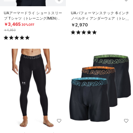
UAアーマードライ ショートスリー
UAパフォーマンステック 6インチ
ブ Tシャツ（トレーニング/MEN）
ノベルティ アンダーウェア（トレー
ニング/MEN）
￥3,465
￥2,970
30%OFF
￥4,950