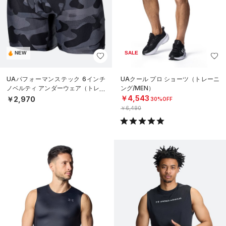
NEW
SALE
UAパフォーマンステック 6インチ
UAクール プロ ショーツ（トレーニ
ノベルティ アンダーウェア（トレー
ング/MEN）
ニング/MEN）
￥4,543
￥2,970
30%OFF
￥6,490