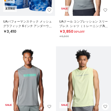
直営限定
SALE
UAパフォーマンステック メッシュ
UAクール コンプレッション スリー
グラフィック 6インチ アンダーウェ
ブレス シャツ（トレーニング/ME
ア（トレーニング/MEN）
N）
￥3,410
￥3,850
30%OFF
￥5,500
SALE
SALE