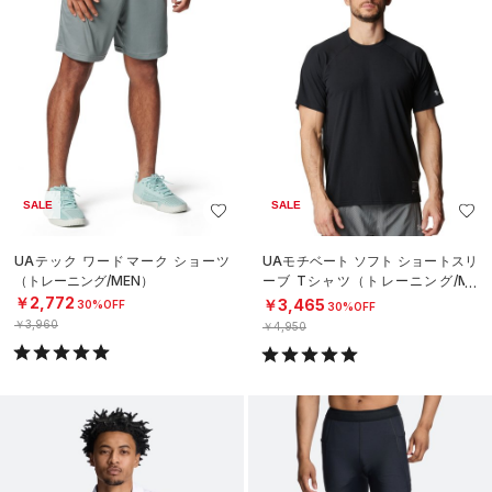
SALE
SALE
UAテック ワードマーク ショーツ
UAモチベート ソフト ショートスリ
（トレーニング/MEN）
ーブ Tシャツ（トレーニング/ME
N）
￥2,772
￥3,465
30%OFF
30%OFF
￥3,960
￥4,950