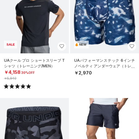
SALE
NEW
UAクール プロ ショートスリーブ T
UAパフォーマンステック 6インチ
シャツ（トレーニング/MEN）
ノベルティ アンダーウェア（トレー
ニング/MEN）
￥4,158
￥2,970
30%OFF
￥5,940