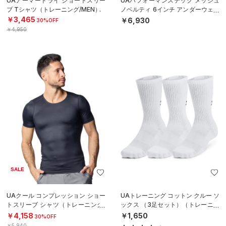
UAアーマードライ ショートスリー
UAパフォーマンステック メッシュ
ブ Tシャツ（トレーニング/MEN）
ノベルティ 6インチ アンダーウェア
（3枚セット）（トレーニング/ME
￥3,465
￥6,930
30%OFF
N）
￥4,950
SALE
UAクール コンプレッション ショー
UAトレーニング コットン クルー ソ
トスリーブ シャツ（トレーニング/
ックス （3足セット）（トレーニン
MEN）
グ/UNISEX）
￥4,158
￥1,650
30%OFF
￥5,940