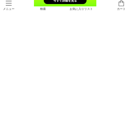
検索
お気に入りリスト
カート
メニュー
SALE
UAクール プロ ショーツ（トレーニ
UAパフォーマンステック 6インチ
ング/MEN）
アンダーウェア （3枚セット）（ト
レーニング/MEN）
￥4,543
￥6,490
30%OFF
￥6,490