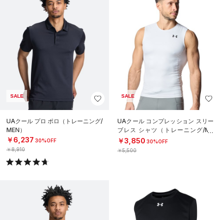
SALE
SALE
UAクール プロ ポロ（トレーニング/
UAクール コンプレッション スリー
MEN）
ブレス シャツ（トレーニング/ME
N）
￥6,237
￥3,850
30%OFF
30%OFF
￥8,910
￥5,500