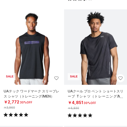
SALE
SALE
UAテック ワードマーク スリーブレ
UAクール プロ ベント ショートスリ
ス シャツ（トレーニング/MEN）
ーブ Tシャツ（トレーニング/ME
N）
￥2,772
￥4,851
30%OFF
30%OFF
￥3,960
￥6,930