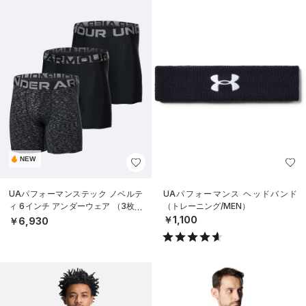
NEW
UAパフォーマンステック ノベルテ
UAパフォーマンス ヘッドバンド
ィ 6インチ アンダーウェア （3枚セ
（トレーニング/MEN）
ット）（トレーニング/MEN）
￥1,100
￥6,930