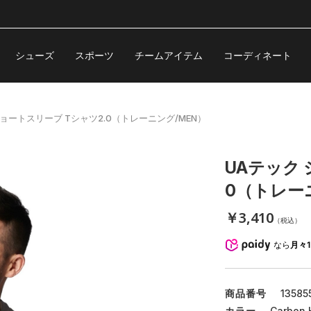
シューズ
スポーツ
チームアイテム
コーディネート
ショートスリーブ Tシャツ2.0（トレーニング/MEN）
UAテック 
0（トレー
￥3,410
（税込）
なら
月々1
商品番号
13585
カラー
Carbon H