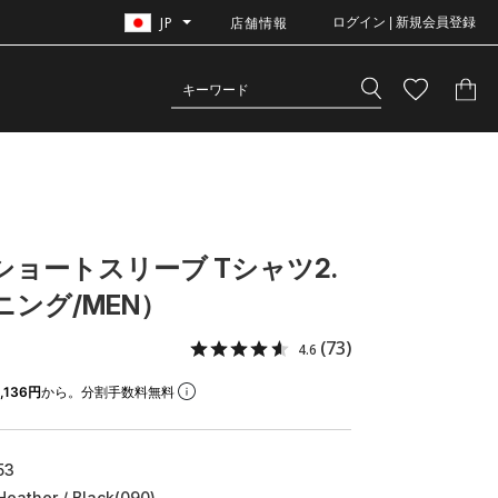
JP
店舗情報
ログイン | 新規会員登録
ショートスリーブ Tシャツ2.
ニング/MEN）
(73)
4.6
,136円
から。分割手数料無料
53
eather / Black(090)