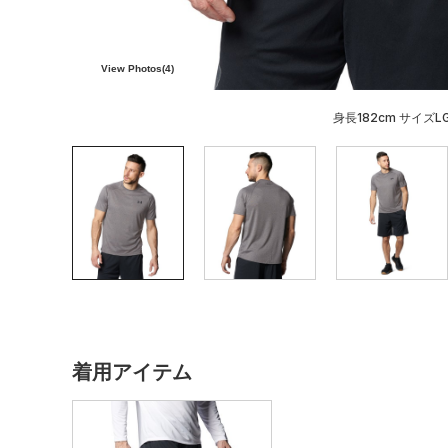
View Photos(
4
)
身長182cm サイズL
着用アイテム