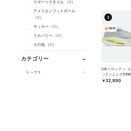
スポーツスタイル
（0）
アメリカンフットボール
1
（0）
サッカー
（0）
NEW
リカバリー
（0）
その他
（0）
カテゴリー
UAベロシティ 
トップス
（ランニング/UNI
￥32,890
ボトムス
すべてのトップス
アクセサリー
すべてのボトムス
（0）
ベースレイヤー
シューズ
すべてのアクセサリー
（0）
レギンス&タイツ
（0）
Tシャツ
すべてのシューズ
（0）
バックパック
（0）
ショートパンツ
（0）
タンクトップ
（0）
スポーツシューズ
ショルダー＆トートバッグ
（0）
パンツ(ロングパンツ)
（0）
ポロシャツ
（0）
（0）
スパイク
（1）