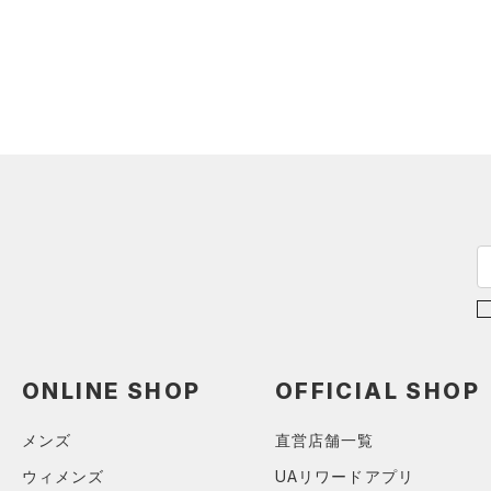
スウェット＆フリース
（0）
ロングTシャツ
（0）
サックパック
スポーツスタイルシューズ
（0）
アンダーウェア
（0）
パーカー&トレーナー
（0）
（0）
ウェストバッグ
（0）
スカート
（0）
ジャケット
（0）
サンダル
（0）
ダッフルバッグ
（0）
スイムウェア
（0）
ジャージ
（0）
キャップ＆ビーニー
サイズ
（0）
ベスト
（0）
ベルト
（0）
ダウン・コート
16.5
（0）
グローブ・手袋
カラー
（0）
スポーツブラ
17.0
（0）
アイウェア
（0）
セットアップ
17.5
価格
リストバンド＆ヘッドバンド
ブラック
ホワイト
ブラウン
グリーン
（0）
18.0
（0）
スイムウェア
テクノロジー
18.5
（0）
スポーツマスク
～
円
円
19.0
ブルー
パープル
レッド
イエロー
（0）
ソックス
FLOW(フロー)
（0）
ONLINE SHOP
OFFICIAL SHOP
在庫
19.5
（0）
ネックウォーマー
HOVR(ホバー)
（0）
20.0
メンズ
直営店舗一覧
オレンジ
その他
（0）
在庫あり
スリーブ
CHARGED(チャージド)
（0）
限定
20.5
ウィメンズ
UAリワードアプリ
（0）
タオル
MICRO G(マイクロＧ)
（0）