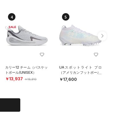
4
5
6
SALE
カリー12 チーム（バスケッ
UAスポットライト プロ
UAドラ
トボール/UNISEX）
（アメリカンフットボール/
パイクレ
MEN）
MEN）
￥13,937
￥17,600
￥17,6
￥19,910