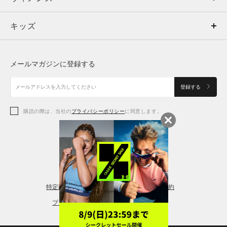
キッズ
トップス
ボトムス
キッズ
トップス
ボトムス
シューズ
シューズ
メールマガジンに登録する
ボトムス
シューズ
アクセサリー
アクセサリー
登録する
シューズ
アクセサリー
購読の際は、当社の
プライバシーポリシー
に同意します。
アクセサリー
スポーツブラ
レギンス＆タイツ
特定商取引法に基づく通販の表記
会員規約
プライバシーポリシー