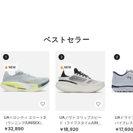
ベストセラー
1
2
3
NEW
NEW
UAベロシティ エリート3
UAノヴァ スリップスピー
UAドライブ
（ランニング/UNISEX）
ド（ライフスタイル/UNIS
パイクレス
EX）
MEN）
￥32,890
￥18,920
￥17,60