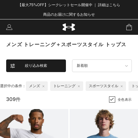
【最大75%OFF】シークレットセール開催中 ｜ 詳細はこちら
商品のお届けに関するお知らせ
メンズ トレーニング＋スポーツスタイル トップス
絞り込み検索
新着順
選択中の条件：
メンズ
トレーニング
スポーツスタイル
ト
309件
全色表示