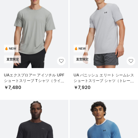
NEW
NEW
直営限定
直営限定
UAエクスプロアー アイソチル UPF
UA バニッシュ エリート シームレス
ショートスリーブ Tシャツ（ライフ
ショートスリーブ シャツ（トレーニ
スタイル/MEN）
ング/MEN）
￥7,480
￥7,920