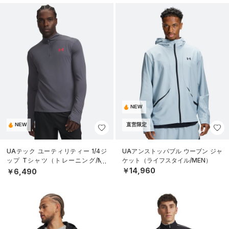
NEW
NEW
直営限定
UAテック ユーティリティー 1/4ジ
UAアンストッパブル ウーブン ジャ
ップ Tシャツ（トレーニング/ME
ケット（ライフスタイル/MEN）
N）
￥14,960
￥6,490