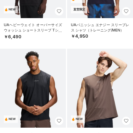
NEW
直営限定
UAヘビーウェイト オーバーサイズ
UAバニッシュ エナジー スリーブレ
ウォッシュ ショートスリーブ Tシャ
ス シャツ（トレーニング/MEN）
ツ（ライフスタイル/MEN）
￥4,950
￥6,490
NEW
NEW