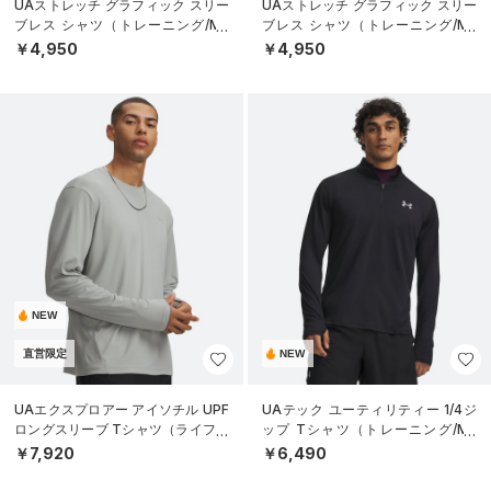
UAストレッチ グラフィック スリー
UAストレッチ グラフィック スリー
ブレス シャツ（トレーニング/ME
ブレス シャツ（トレーニング/ME
N）
N）
￥4,950
￥4,950
NEW
直営限定
NEW
UAエクスプロアー アイソチル UPF
UAテック ユーティリティー 1/4ジ
ロングスリーブ Tシャツ（ライフス
ップ Tシャツ（トレーニング/ME
タイル/MEN）
N）
￥7,920
￥6,490