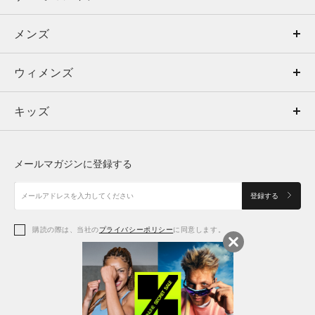
メンズ
メンズ
ウィメンズ
トップス
ウィメンズ
キッズ
トップス
ボトムス
キッズ
トップス
ボトムス
シューズ
シューズ
メールマガジンに登録する
ボトムス
シューズ
アクセサリー
アクセサリー
登録する
シューズ
アクセサリー
購読の際は、当社の
プライバシーポリシー
に同意します。
アクセサリー
スポーツブラ
レギンス＆タイツ