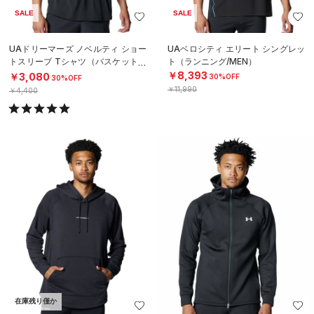
SALE
SALE
UAドリーマーズ ノベルティ ショー
UAベロシティ エリート シングレッ
トスリーブ Tシャツ（バスケットボ
ト（ランニング/MEN）
ール/MEN）
￥8,393
￥3,080
30%OFF
30%OFF
￥11,990
￥4,400
在庫残り僅か