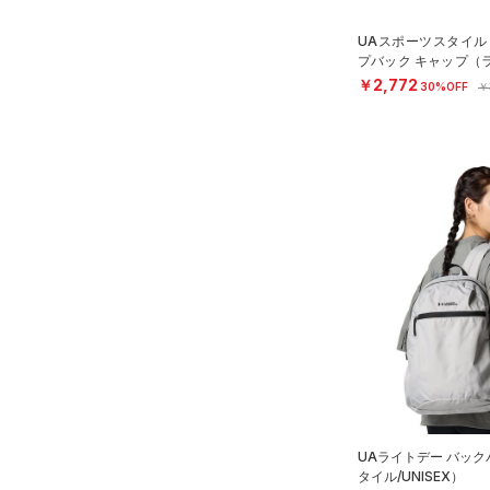
YSM/YMD
オレンジ
その他
在庫あり
CHARGED(チャージド)
（0）
限定
YL(150cm)
UAスポーツスタイル
プバック キャップ（
MICRO G(マイクロＧ)
（0）
YXL(160cm)
EN）
￥2,772
直営限定
（2）
30%OFF
￥
コレクション
TRIBASE(トライベース)
XS
公式サイト限定
（0）
（0）
S
プロジェクトロック
（0）
在庫残りわずか
（0）
RUSH(ラッシュ)
（0）
M
ステフィン・カリー
（0）
ISO-CHILL(アイソチル)
（1）
L
アジア限定
（0）
Tech(テック)
（0）
XL
COLDGEAR ARMOUR(コール
ONESIZE
ドギアアーマー)
（0）
12インチ
HEATGEAR ARMOUR(ヒート
18インチ
ギアアーマー)
（0）
S(22cm)
STORM(ストーム)
（5）
M(23cm)
COLDGEAR INFRARED(コー
ルドギアインフラレッド)
ML(24cm)
（0）
UAライトデー バッ
L(25cm)
タイル/UNISEX）