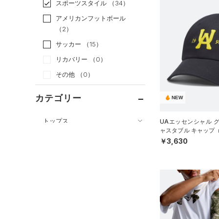
スポーツスタイル
（34）
アメリカンフットボール
（2）
サッカー
（15）
リカバリー
（0）
その他
（0）
カテゴリー
NEW
トップス
UAエッセンシャル 
ャスタブル キャップ
ボトムス
すべてのトップス
UNISEX）
￥3,630
アクセサリー
すべてのボトムス
（48）
ベースレイヤー
すべてのアクセサリー
（4）
レギンス&タイツ
（48）
Tシャツ
（12）
バックパック
（21）
ショートパンツ
（4）
タンクトップ
（1）
ショルダー＆トートバッグ
（12）
パンツ(ロングパンツ)
（0）
ポロシャツ
（1）
サックパック
（5）