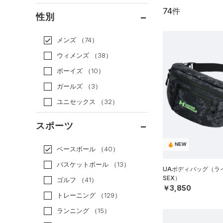
74件
通常価格
（58）
性別
セール
（16）
メンズ
（74）
ウィメンズ
（38）
ボーイズ
（10）
ガールズ
（3）
ユニセックス
（32）
スポーツ
NEW
ベースボール
（40）
バスケットボール
（13）
UAボディバッグ（ライ
SEX）
ゴルフ
（41）
￥3,850
トレーニング
（129）
ランニング
（15）