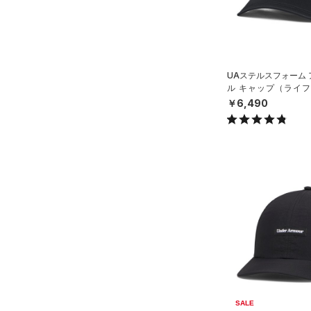
（0）
ボール
（0）
イヤホン＆ヘッドホン
（0）
ウォーターボトル
UAステルスフォーム
（0）
その他
ル キャップ（ライフス
X）
￥6,490
シューズ
すべてのシューズ
サイズ
（2）
スポーツシューズ
S(22cm)
カラー
（8）
スパイク
M(23cm)
スポーツスタイルシューズ
ML(24cm)
（30）
価格
ブラック
ホワイト
ブラウン
グリーン
L(25cm)
（11）
サンダル
テクノロジー
XL(26cm)
～
円
円
YS(130cm)
ブルー
パープル
レッド
イエロー
FLOW(フロー)
（0）
在庫
YM(140cm)
SALE
HOVR(ホバー)
（0）