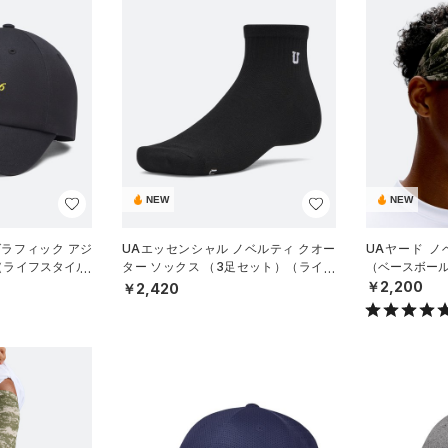
NEW
NEW
グラフィック アジ
UAエッセンシャル ノベルティ クオー
UAヤード 
（ライフスタイル/
ター ソックス （3足セット）（ライフ
（ベースボール
スタイル/UNISEX）
￥2,200
￥2,420