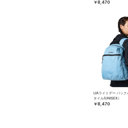
AUXETIC(オーゼティック)
￥8,470
XS(21cm)
（0）
XL(26cm)
Charged Cotton(チャージド
30
コットン)
（0）
34
Rival Fleece(ライバルフリー
ス)
（0）
XSSM
Armour Fleece(アーマーフリ
SMMD
ース)
（0）
MDLG
LGXL
XLXXL
UAライトデー バッ
タイル/UNISEX）
￥8,470