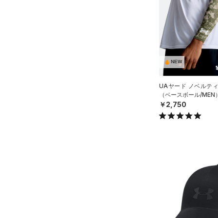
スウェット＆フリース
（4）
ロングTシャツ
（4）
ウェストバッグ
（4）
アンダーウェア
（4）
パーカー&トレーナー
（0）
ダッフルバッグ
（0）
スカート
（15）
ジャケット
（16）
キャップ＆ビーニー
（0）
スイムウェア
（0）
ジャージ
NEW
（0）
ベルト
（0）
ベスト
（23）
グローブ・手袋
（1）
ダウン・コート
UAヤード ノベルテ
（ベースボール/MEN
（2）
アイウェア
（0）
スポーツブラ
￥2,750
リストバンド＆ヘッドバンド
（0）
セットアップ
（4）
（1）
スイムウェア
（0）
スポーツマスク
（4）
ソックス
（1）
ネックウォーマー
（4）
スリーブ
（2）
タオル