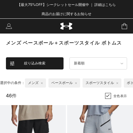
【最大75%OFF】シークレットセール開催中 ｜ 詳細はこちら
商品のお届けに関するお知らせ
メンズ ベースボール＋スポーツスタイル ボトムス
絞り込み検索
新着順
選択中の条件：
メンズ
ベースボール
スポーツスタイル
ボ
46件
全色表示