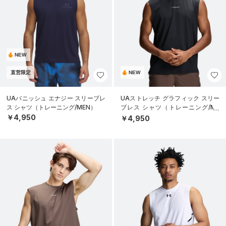
NEW
直営限定
NEW
UAバニッシュ エナジー スリーブレ
UAストレッチ グラフィック スリー
ス シャツ（トレーニング/MEN）
ブレス シャツ（トレーニング/ME
N）
￥4,950
￥4,950