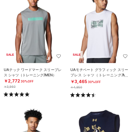
SALE
SALE
UAテック ワードマーク スリーブレ
UAモチベート グラフィック スリー
ス シャツ（トレーニング/MEN）
ブレス シャツ（トレーニング/ME
N）
￥2,772
￥3,465
30%OFF
30%OFF
￥3,960
￥4,950