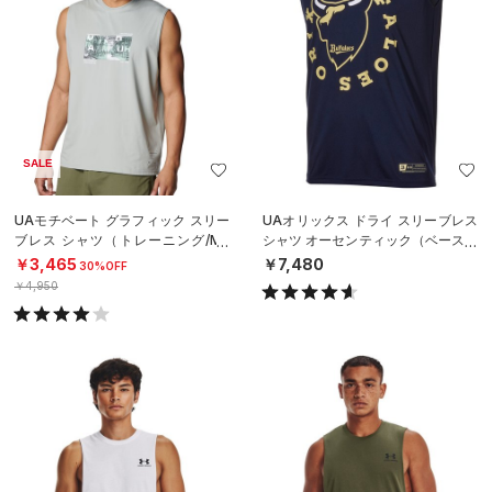
SALE
UAモチベート グラフィック スリー
UAオリックス ドライ スリーブレス
ブレス シャツ（トレーニング/ME
シャツ オーセンティック（ベースボ
N）
ール/MEN）
￥3,465
￥7,480
30%OFF
￥4,950