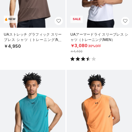
NEW
SALE
UAストレッチ グラフィック スリー
UAアーマードライ スリーブレス シ
ブレス シャツ（トレーニング/ME
ャツ（トレーニング/MEN）
N）
￥3,080
￥4,950
30%OFF
￥4,400