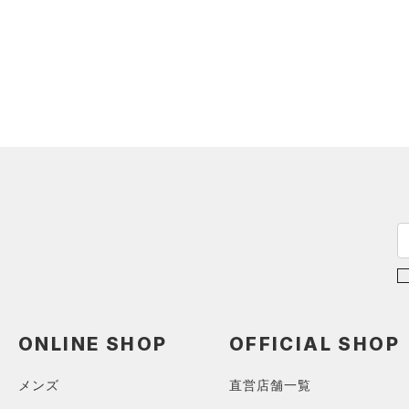
ソックス
（0）
ネックウォーマー
（0）
スリーブ
（0）
タオル
（0）
ボール
（0）
イヤホン＆ヘッドホン
（2）
ウォーターボトル
（9）
その他
シューズ
すべてのシューズ
サイズ
（12）
スポーツシューズ
ONLINE SHOP
OFFICIAL SHOP
カテゴリーを選択してください。
カラー
（0）
スパイク
スポーツスタイルシューズ
メンズ
直営店舗一覧
（15）
価格