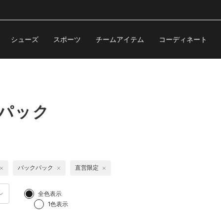
シューズ
スポーツ
チームアイテム
コーディネート
クパック
バックパック
直営限定
全色表示
1色表示