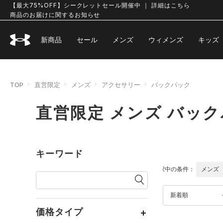
【最大75%OFF】シークレットセール開催中 ｜ 詳細はこちら
商品のお届けに関するお知らせ
新商品
セール
メンズ
ウィメンズ
キッズ
TOP
直営限定
メンズ
アクセサリー
バックパック
直営限定 メンズ バッ
キーワード
選択中の条件：
メンズ
新着順
価格タイプ