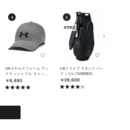
4
5
6
直営限定
UAステルスフォーム アン
UAドライブ スタンド バッ
UAチー
クラッシャブル キャップ
グ（ゴルフ/UNISEX）
イールバ
（ライフスタイル/UNISE
（トレー
￥39,600
￥6,490
￥29,7
X）