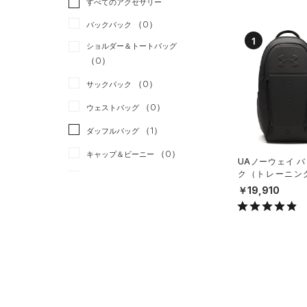
すべてのアクセサリー
（4）
スポーツスタイル
（0）
レギンス&タイツ
（12）
Tシャツ
（0）
アメリカンフットボール
バックパック
（18）
ショートパンツ
（1）
タンクトップ
1
（0）
ショルダー＆トートバッグ
（5）
パンツ(ロングパンツ)
（0）
ポロシャツ
（0）
サッカー
（0）
（2）
スウェット＆フリース
（3）
ロングTシャツ
リカバリー
（0）
（0）
サックパック
（4）
アンダーウェア
（1）
パーカー&トレーナー
その他
（0）
（0）
ウェストバッグ
（0）
スカート
（2）
ジャケット
（1）
ダッフルバッグ
（0）
スイムウェア
（2）
ジャージ
（0）
キャップ＆ビーニー
UAノーウェイ 
（0）
ベスト
ク（トレーニング/
（0）
ベルト
X）
￥19,910
（1）
ダウン・コート
（2）
グローブ・手袋
（0）
スポーツブラ
（7）
アイウェア
（0）
セットアップ
リストバンド＆ヘッドバンド
（0）
（0）
スイムウェア
（0）
スポーツマスク
（0）