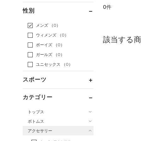
0件
通常価格
（0）
性別
セール
（0）
メンズ
（0）
ウィメンズ
（0）
該当する
ボーイズ
（0）
ガールズ
（0）
ユニセックス
（0）
スポーツ
ベースボール
（0）
カテゴリー
バスケットボール
（0）
トップス
ゴルフ
（0）
ボトムス
トレーニング
すべてのトップス
（0）
アクセサリー
すべてのボトムス
ランニング
（0）
（15）
ベースレイヤー