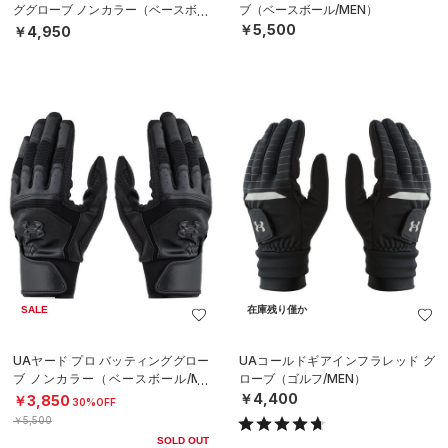
ググローブ ノンカラー（ベースボー
ブ（ベースボール/MEN）
ル/MEN）
￥5,500
￥4,950
SALE
在庫残り僅か
UAヤード プロ バッティンググロー
UAコールドギアインフラレッド グ
ブ ノンカラー（ベースボール/ME
ローブ（ゴルフ/MEN）
N）
￥4,400
￥3,850
30%OFF
￥5,500
SOLD OUT