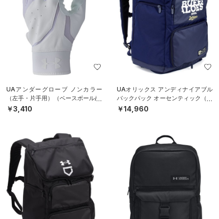
UAアンダーグローブ ノンカラー
UAオリックス アンディナイアブル
（左手・片手用）（ベースボール/M
バックパック オーセンティック（ベ
EN）
ースボール/MEN）
￥3,410
￥14,960