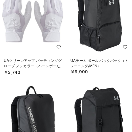
UAクリーンアップ バッティンググ
UAチーム ボール バックパック（ト
ローブ ノンカラー（ベースボール/
レーニング/MEN）
MEN）
￥9,900
￥3,740