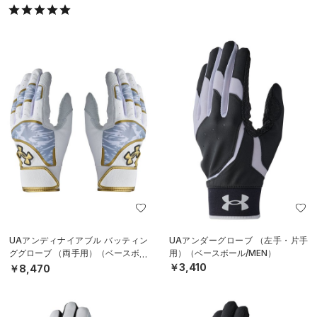
UAアンディナイアブル バッティン
UAアンダーグローブ （左手・片手
ググローブ （両手用）（ベースボー
用）（ベースボール/MEN）
ル/MEN）
￥3,410
￥8,470