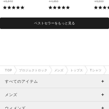
￥5,940
￥4,950
￥5,500
ベストセラーをもっと見る
TOP
プロジェクトロック
メンズ
トップス
Tシャツ
すべてのアイテム
メンズ
メンズ
ウィメンズ
トップス
ウィメンズ