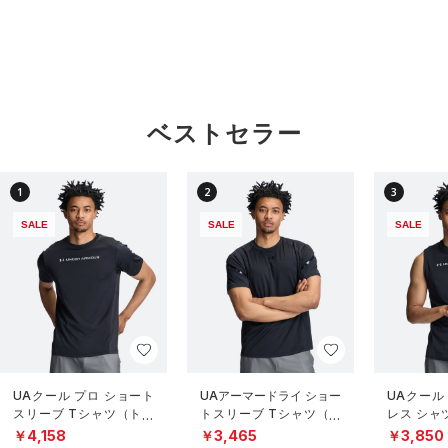
ベストセラー
1
2
3
SALE
SALE
SALE
UAクール プロ ショート
UAアーマードライ ショー
UAクール
スリーブ Tシャツ（トレ
トスリーブ Tシャツ（ト
レス シャ
ーニング/MEN）
レーニング/MEN）
グ/MEN）
￥4,158
￥3,465
￥3,850