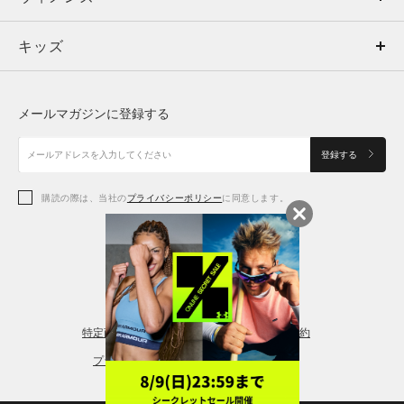
キッズ
トップス
ボトムス
キッズ
トップス
ボトムス
シューズ
シューズ
メールマガジンに登録する
ボトムス
シューズ
アクセサリー
アクセサリー
登録する
シューズ
アクセサリー
購読の際は、当社の
プライバシーポリシー
に同意します。
アクセサリー
スポーツブラ
レギンス＆タイツ
特定商取引法に基づく通販の表記
会員規約
プライバシーポリシー