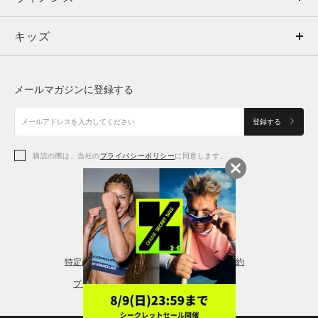
キッズ
トップス
ボトムス
キッズ
トップス
ボトムス
シューズ
シューズ
メールマガジンに登録する
ボトムス
シューズ
アクセサリー
アクセサリー
登録する
シューズ
アクセサリー
購読の際は、当社の
プライバシーポリシー
に同意します。
アクセサリー
スポーツブラ
レギンス＆タイツ
特定商取引法に基づく通販の表記
会員規約
プライバシーポリシー