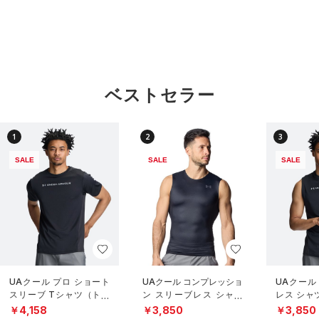
ベストセラー
1
2
3
SALE
SALE
SALE
UAクール プロ ショート
UAクール コンプレッショ
UAクール
スリーブ Tシャツ（トレ
ン スリーブレス シャツ
レス シャ
ーニング/MEN）
（トレーニング/MEN）
グ/MEN）
￥4,158
￥3,850
￥3,850