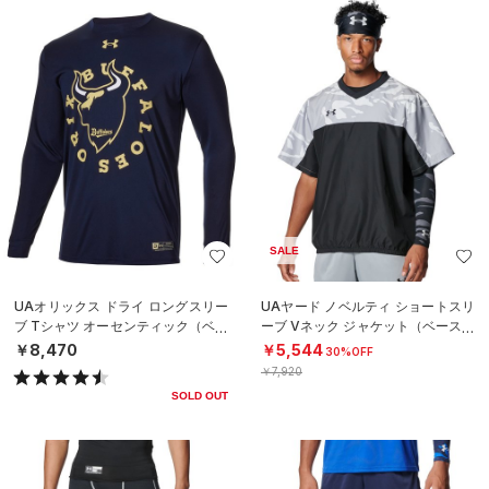
SALE
UAオリックス ドライ ロングスリー
UAヤード ノベルティ ショートスリ
ブ Tシャツ オーセンティック（ベー
ーブ Vネック ジャケット（ベースボ
スボール/MEN）
ール/MEN）
￥8,470
￥5,544
30%OFF
￥7,920
SOLD OUT