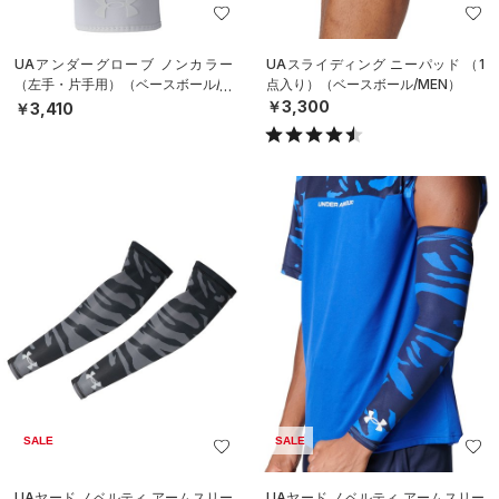
UAアンダーグローブ ノンカラー
UAスライディング ニーパッド （1
（左手・片手用）（ベースボール/M
点入り）（ベースボール/MEN）
EN）
￥3,300
￥3,410
SALE
SALE
UAヤード ノベルティ アームスリー
UAヤード ノベルティ アームスリー