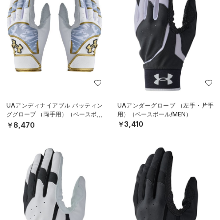
UAアンディナイアブル バッティン
UAアンダーグローブ （左手・片手
ググローブ （両手用）（ベースボー
用）（ベースボール/MEN）
ル/MEN）
￥3,410
￥8,470