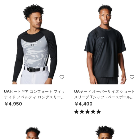
UAヒートギア コンフォート フィッ
UAヤード オーバーサイズ ショート
ティド ノベルティ ロングスリーブ
スリーブ Tシャツ（ベースボール/M
クルーネック シャツ（ベースボー
EN）
￥4,950
￥4,400
ル/M