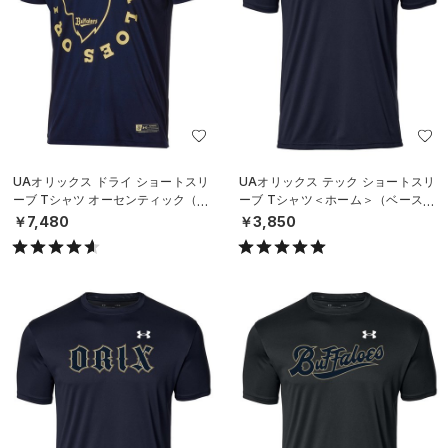
UAオリックス ドライ ショートスリ
UAオリックス テック ショートスリ
ーブ Tシャツ オーセンティック（ベ
ーブ Tシャツ＜ホーム＞（ベースボ
ースボール/MEN）
ール/UNISEX）
￥7,480
￥3,850