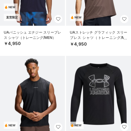
NEW
直営限定
NEW
UAバニッシュ エナジー スリーブレ
UAストレッチ グラフィック スリー
ス シャツ（トレーニング/MEN）
ブレス シャツ（トレーニング/ME
N）
￥4,950
￥4,950
NEW
NEW