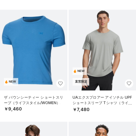
NEW
NEW
直営限定
ザ バウンシーティー ショートスリ
UAエクスプロアー アイソチル UPF
ーブ（ライフスタイル/WOMEN）
ショートスリーブ Tシャツ（ライフ
スタイル/MEN）
￥9,460
￥7,480