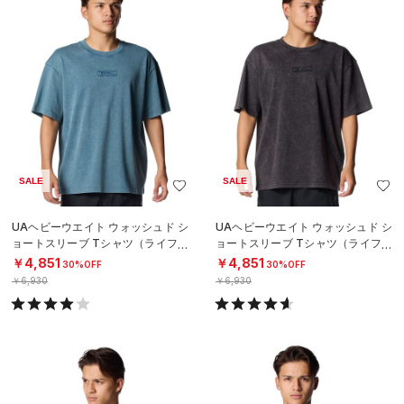
SALE
SALE
UAヘビーウエイト ウォッシュド シ
UAヘビーウエイト ウォッシュド シ
ョートスリーブ Tシャツ（ライフス
ョートスリーブ Tシャツ（ライフス
タイル/MEN）
タイル/MEN）
￥4,851
￥4,851
30%OFF
30%OFF
￥6,930
￥6,930