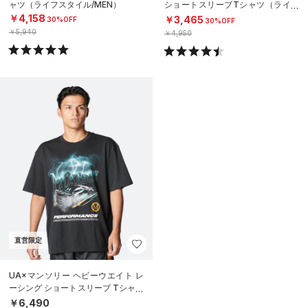
ャツ（ライフスタイル/MEN）
ショートスリーブTシャツ（ライフ
スタイル/MEN）
￥4,158
￥3,465
30%OFF
30%OFF
￥5,940
￥4,950
直営限定
UA×マンソリー ヘビーウエイト レ
ーシング ショートスリーブ Tシャツ
（ライフスタイル/MEN）
￥6,490