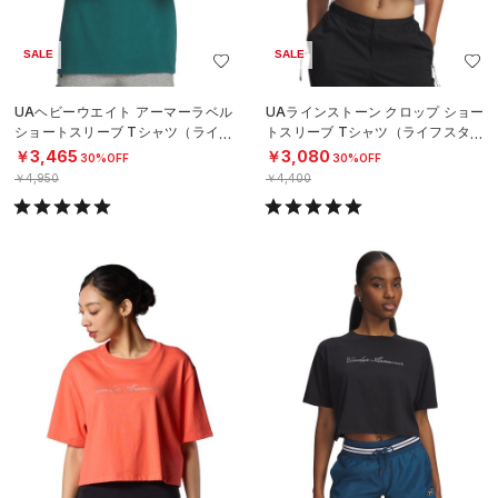
SALE
SALE
UAヘビーウエイト アーマーラベル
UAラインストーン クロップ ショー
ショートスリーブ Tシャツ（ライフ
トスリーブ Tシャツ（ライフスタイ
スタイル/MEN）
ル/WOMEN）
￥3,465
￥3,080
30%OFF
30%OFF
￥4,950
￥4,400