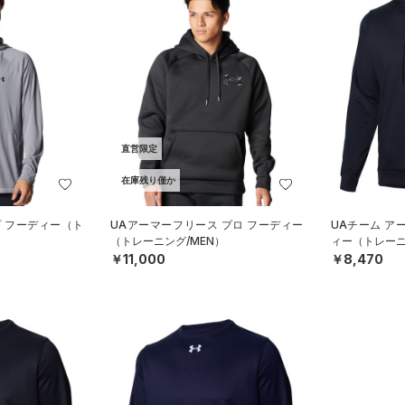
直営限定
在庫残り僅か
プ フーディー（ト
UAアーマーフリース プロ フーディー
UAチーム ア
（トレーニング/MEN）
ィー（トレーニン
￥11,000
￥8,470