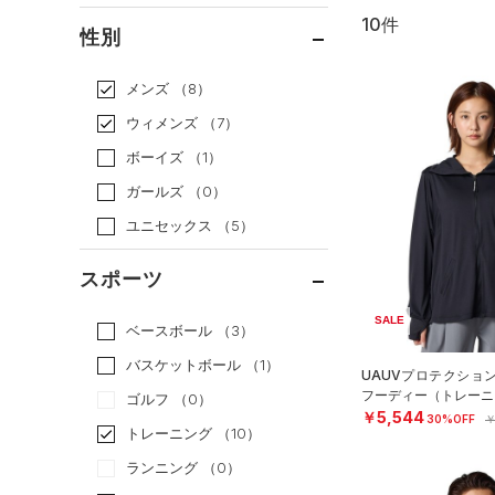
10件
通常価格
（8）
性別
セール
（2）
メンズ
（8）
ウィメンズ
（7）
ボーイズ
（1）
ガールズ
（0）
ユニセックス
（5）
スポーツ
SALE
ベースボール
（3）
バスケットボール
（1）
UAUVプロテクショ
フーディー（トレーニン
ゴルフ
（0）
￥5,544
30%OFF
￥
トレーニング
（10）
ランニング
（0）