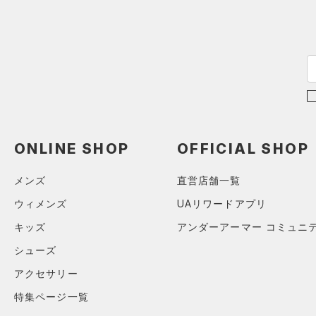
（39）
パンツ(ロングパンツ)
（3）
YXS(120cm)
カラー
（0）
スパイク
（5）
スウェット＆フリース
YS(130cm)
（8）
サックパック
スポーツスタイルシューズ
（36）
アンダーウェア
YM(140cm)
（0）
価格
（6）
ウェストバッグ
（0）
ブラック
スカート
ホワイト
ブラウン
グリーン
YL(150cm)
（4）
サンダル
（15）
ダッフルバッグ
（5）
テクノロジー
YXL(160cm)
スイムウェア
（12）
キャップ＆ビーニー
～
円
円
S
ブルー
パープル
レッド
イエロー
（0）
FLOW(フロー)
（0）
ベルト
在庫
M
ONLINE SHOP
OFFICIAL SHOP
HOVR(ホバー)
（0）
（4）
グローブ・手袋
L
オレンジ
その他
在庫あり
CHARGED(チャージド)
（0）
限定
メンズ
直営店舗一覧
（10）
アイウェア
XL
MICRO G(マイクロＧ)
（0）
ウィメンズ
UAリワードアプリ
リストバンド＆ヘッドバンド
2XL
直営限定
（1）
コレクション
（7）
TRIBASE(トライベース)
キッズ
アンダーアーマー コミュニ
3XL
公式サイト限定
（0）
（0）
（0）
スポーツマスク
4XL
シューズ
プロジェクトロック
（0）
在庫残りわずか
（0）
RUSH(ラッシュ)
（0）
（31）
ソックス
5XL
アクセサリー
ステフィン・カリー
（0）
ISO-CHILL(アイソチル)
（0）
6XL
（0）
ネックウォーマー
特集ページ一覧
アジア限定
（0）
Tech(テック)
（0）
（2）