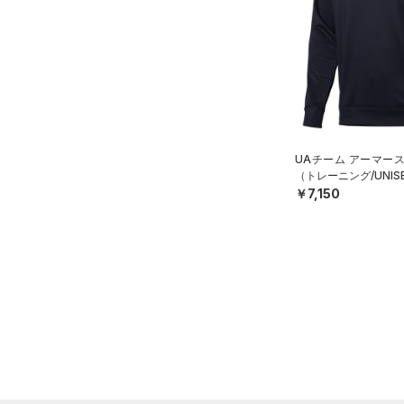
（20）
ロングTシャツ
（10）
パーカー&トレーナー
（25）
ジャケット
（13）
ジャージ
（1）
ベスト
（1）
ダウン・コート
UAチーム アーマー
（トレーニング/UNIS
（21）
スポーツブラ
￥7,150
（0）
セットアップ
（0）
スイムウェア
ボトムス
アクセサリー
すべてのボトムス
シューズ
すべてのアクセサリー
（45）
レギンス&タイツ
すべてのシューズ
（26）
バックパック
（69）
ショートパンツ
サイズ
（9）
スポーツシューズ
ショルダー＆トートバッグ