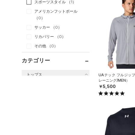
スポーツスタイル
（1）
アメリカンフットボール
（0）
サッカー
（0）
リカバリー
（0）
その他
（0）
カテゴリー
トップス
UAテック フルジッ
レーニング/MEN）
すべてのトップス
￥5,500
（77）
ベースレイヤー
（155）
Tシャツ
（41）
タンクトップ
（10）
ポロシャツ