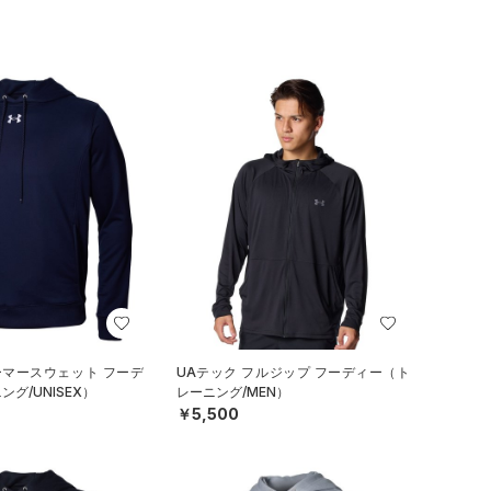
ーマースウェット フーデ
UAテック フルジップ フーディー（ト
グ/UNISEX）
レーニング/MEN）
￥5,500