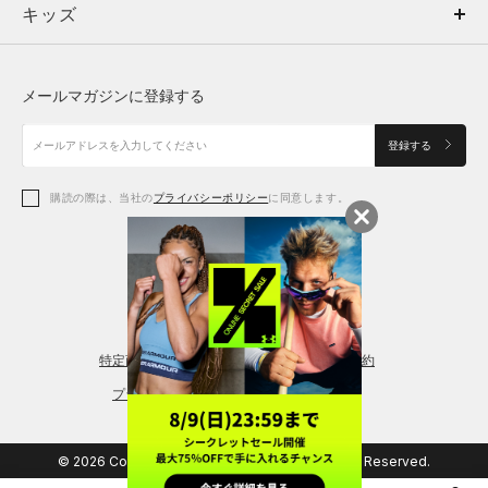
キッズ
トップス
ボトムス
キッズ
トップス
ボトムス
シューズ
シューズ
メールマガジンに登録する
ボトムス
シューズ
アクセサリー
アクセサリー
登録する
シューズ
アクセサリー
購読の際は、当社の
プライバシーポリシー
に同意します。
アクセサリー
スポーツブラ
レギンス＆タイツ
特定商取引法に基づく通販の表記
会員規約
プライバシーポリシー
© 2026 Copyright DOME Corporation. All Rights Reserved.