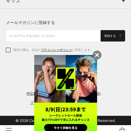
キッズ
トップス
ボトムス
キッズ
トップス
ボトムス
シューズ
シューズ
メールマガジンに登録する
ボトムス
シューズ
アクセサリー
アクセサリー
登録する
シューズ
アクセサリー
購読の際は、当社の
プライバシーポリシー
に同意します。
アクセサリー
スポーツブラ
レギンス＆タイツ
特定商取引法に基づく通販の表記
会員規約
プライバシーポリシー
© 2026 Copyright DOME Corporation. All Rights Reserved.