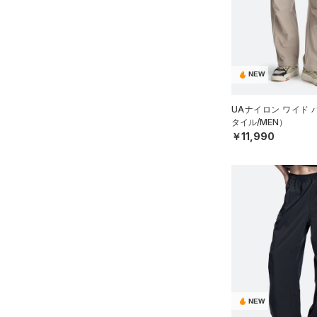
ブラック
ホワイト
ブラウン
グリーン
YL(150cm)
（18）
サンダル
（16）
ダッフルバッグ
テクノロジー
YXL(160cm)
（45）
キャップ＆ビーニー
～
円
円
XS
ブルー
パープル
レッド
イエロー
（7）
FLOW(フロー)
（0）
ベルト
在庫
S
NEW
HOVR(ホバー)
（0）
（38）
グローブ・手袋
M
オレンジ
その他
在庫あり
UAナイロン ワイド
CHARGED(チャージド)
（0）
限定
（12）
アイウェア
L
タイル/MEN）
MICRO G(マイクロＧ)
（0）
￥11,990
リストバンド＆ヘッドバンド
XL
直営限定
（7）
コレクション
（11）
TRIBASE(トライベース)
2XL
公式サイト限定
（0）
（0）
（0）
スポーツマスク
3XL
プロジェクトロック
（0）
在庫残りわずか
（4）
RUSH(ラッシュ)
（0）
（65）
ソックス
4XL
ステフィン・カリー
（0）
ISO-CHILL(アイソチル)
（2）
5XL
（1）
ネックウォーマー
アジア限定
（5）
Tech(テック)
（0）
6XL
（8）
スリーブ
COLDGEAR ARMOUR(コール
0
（12）
ドギアアーマー)
タオル
（0）
2
HEATGEAR ARMOUR(ヒート
（0）
ボール
NEW
4
ギアアーマー)
（1）