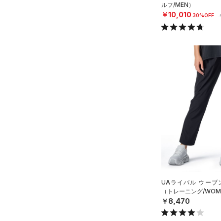
ルフ/MEN）
32X36
￥10,010
30%OFF
34X30
34X32
34X34
34X36
36X32
36X34
36X36
38X32
38X34
38X36
40X32
UAライバル ウーブ
40X34
（トレーニング/WOM
￥8,470
40X36