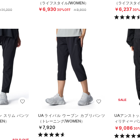
（ライフスタイル/WOMEN）
（ライフスタイ
￥6,930
￥6,237
￥14,300
30%OFF
￥9,900
30%
SALE
ン スリム パンツ
UAライバル ウーブン カプリパンツ
UAアンストッ
EN）
（トレーニング/WOMEN）
ィリティー パ
OMEN）
￥7,920
￥9,086
30
SOLD OUT