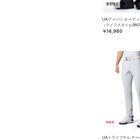
（0）
イヤホン＆ヘッドホン
直営限定
6
STORM(ストーム)
（17）
（5）
ウォーターボトル
8
COLDGEAR INFRARED(コー
UAアーバンオーディ
（11）
その他
ルドギアインフラレッド)
30
（ライフスタイル/WO
（0）
￥14,960
32
AUXETIC(オーゼティック)
34
（0）
36
Charged Cotton(チャージド
38
コットン)
（0）
40
Rival Fleece(ライバルフリー
ス)
（0）
30X30
Armour Fleece(アーマーフリ
30X32
ース)
（0）
30X34
30X36
32X30
SALE
32X32
32X34
UAドライブチル テ