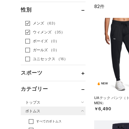
82件
通常価格
（52）
性別
セール
（30）
メンズ
（63）
ウィメンズ
（35）
ボーイズ
（0）
ガールズ
（0）
ユニセックス
（16）
スポーツ
NEW
ベースボール
（0）
カテゴリー
バスケットボール
（3）
UAテック パンツ（
トップス
MEN）
ゴルフ
（13）
￥6,490
ボトムス
トレーニング
すべてのトップス
（39）
すべてのボトムス
ランニング
（2）
（150）
ベースレイヤー