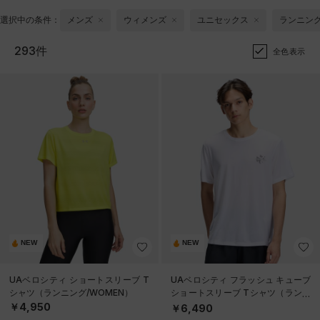
選択中の条件：
メンズ
ウィメンズ
ユニセックス
ランニン
293件
全色表示
NEW
NEW
UAベロシティ ショートスリーブ T
UAベロシティ フラッシュ キューブ
シャツ（ランニング/WOMEN）
ショートスリーブ Tシャツ（ランニ
ング/MEN）
￥4,950
￥6,490