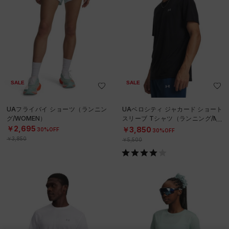
SALE
SALE
UAフライバイ ショーツ（ランニン
UAベロシティ ジャカード ショート
グ/WOMEN）
スリーブ Tシャツ（ランニング/ME
N）
￥2,695
￥3,850
30%OFF
30%OFF
￥3,850
￥5,500