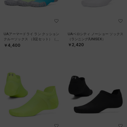
UAアーマードライ ラン クッション
UAベロシティ ノーショー ソックス
クルーソックス （3足セット）（ラ
（ランニング/UNISEX）
ンニング/UNISEX）
￥2,420
￥4,400