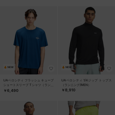
NEW
NEW
UAベロシティ フラッシュ キューブ
UAベロシティ 1/4ジップ トップス
ショートスリーブ Tシャツ（ランニ
（ランニング/MEN）
ング/MEN）
￥8,910
￥6,490