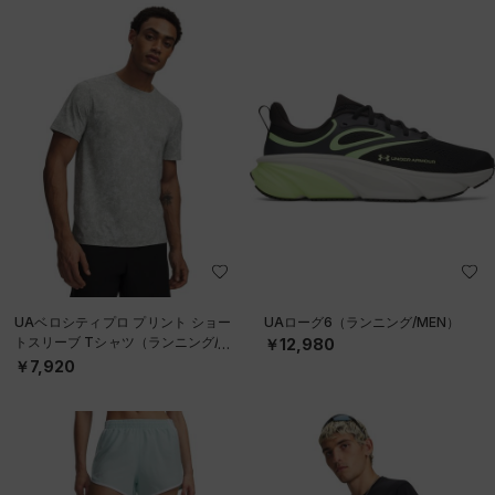
UAベロシティプロ プリント ショー
UAローグ6（ランニング/MEN）
トスリーブ Tシャツ（ランニング/M
￥12,980
EN）
￥7,920