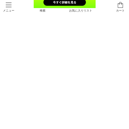
検索
お気に入りリスト
カート
メニュー
UAオリックス テック ショートスリ
UAオリックス テック ショートスリ
ーブ Tシャツ〈オリっこ〉（ベース
ーブ Tシャツ〈オリっこ ビッグロ
ボール/KIDS）
ゴ〉（ベースボール/KIDS）
￥3,300
￥3,300