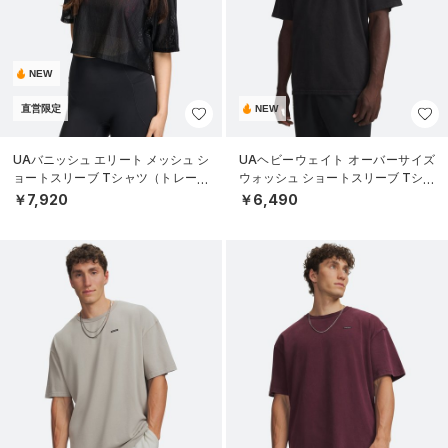
NEW
直営限定
NEW
UAバニッシュ エリート メッシュ シ
UAヘビーウェイト オーバーサイズ
ョートスリーブ Tシャツ（トレーニ
ウォッシュ ショートスリーブ Tシャ
ング/WOMEN）
ツ（ライフスタイル/MEN）
￥7,920
￥6,490