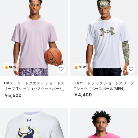
NEW
NEW
UAストリートクエスト ショートス
UAヤード テック ショートスリーブ
リーブ Tシャツ（バスケットボール/
Tシャツ（ベースボール/MEN）
MEN）
￥4,400
￥5,500