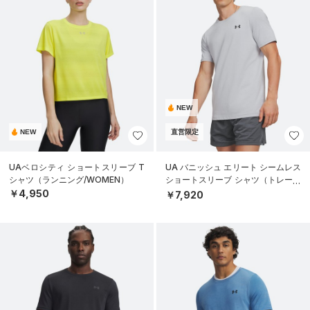
NEW
NEW
直営限定
UAベロシティ ショートスリーブ T
UA バニッシュ エリート シームレス
シャツ（ランニング/WOMEN）
ショートスリーブ シャツ（トレーニ
ング/MEN）
￥4,950
￥7,920