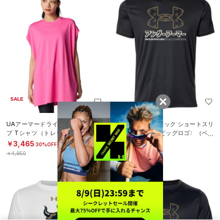
SALE
UAアーマードライ フレンチスリー
UAオリックス テック ショートスリ
ブ Tシャツ（トレーニング/WOME
ーブ Tシャツ〈ビッグロゴ〉（ベー
N）
スボール/UNISEX）
￥3,465
￥3,850
30%OFF
￥4,950