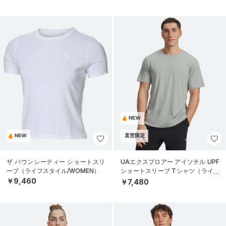
NEW
NEW
直営限定
ザ バウンシーティー ショートスリ
UAエクスプロアー アイソチル UPF
ーブ（ライフスタイル/WOMEN）
ショートスリーブ Tシャツ（ライフ
スタイル/MEN）
￥9,460
￥7,480