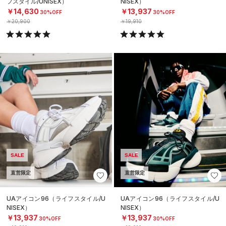
フスタイル/UNISEX）
NISEX）
￥14,630
￥13,937
30%OFF
30%OFF
￥20,900
￥19,910
SALE
SALE
直営限定
直営限定
UAアイコン96（ライフスタイル/U
UAアイコン96（ライフスタイル/U
NISEX）
NISEX）
￥13,937
￥13,937
30%OFF
30%OFF