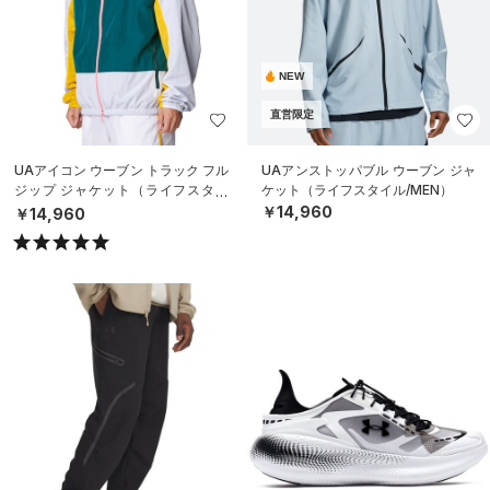
NEW
直営限定
UAアイコン ウーブン トラック フル
UAアンストッパブル ウーブン ジャ
ジップ ジャケット（ライフスタイ
ケット（ライフスタイル/MEN）
ル/MEN）
￥14,960
￥14,960