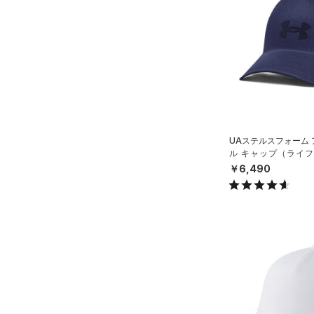
（2）
ダウン・コート
（0）
グローブ・手袋
（0）
スポーツブラ
（2）
アイウェア
（0）
セットアップ
リストバンド＆ヘッドバンド
（0）
（1）
スイムウェア
（0）
スポーツマスク
（6）
ソックス
UAステルスフォーム
（0）
ネックウォーマー
ル キャップ（ライフス
X）
￥6,490
（0）
スリーブ
（0）
タオル
（0）
ボール
（0）
イヤホン＆ヘッドホン
（0）
ウォーターボトル
（0）
その他