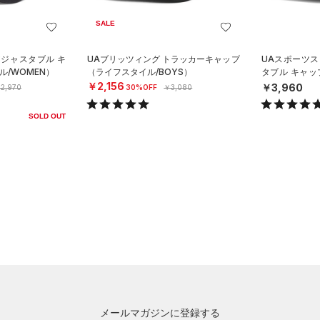
SALE
アジャスタブル キ
UAブリッツィング トラッカーキャップ
UAスポーツス
/WOMEN）
（ライフスタイル/BOYS）
タブル キャッ
N）
￥2,156
￥3,960
2,970
30%OFF
￥3,080
SOLD OUT
メールマガジンに登録する