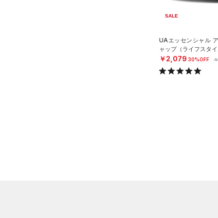
ステフィン・カリー
（0）
ISO-CHILL(アイソチル)
（1）
SALE
アジア限定
（0）
Tech(テック)
（0）
UAエッセンシャル 
COLDGEAR ARMOUR(コール
ャップ（ライフスタイル
ドギアアーマー)
（0）
￥2,079
30%OFF
￥
HEATGEAR ARMOUR(ヒート
ギアアーマー)
（0）
STORM(ストーム)
（0）
COLDGEAR INFRARED(コー
ルドギアインフラレッド)
（0）
AUXETIC(オーゼティック)
（0）
Charged Cotton(チャージド
コットン)
（0）
Rival Fleece(ライバルフリー
ス)
（0）