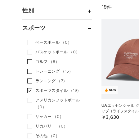
19件
通常価格
（13）
性別
セール
（6）
メンズ
（16）
スポーツ
ウィメンズ
（15）
ベースボール
（0）
ボーイズ
（1）
バスケットボール
（0）
ガールズ
（0）
ゴルフ
（8）
ユニセックス
（13）
トレーニング
（15）
ランニング
（7）
スポーツスタイル
（19）
NEW
アメリカンフットボール
UAエッセンシャル 
（0）
ップ（ライフスタイル/
サッカー
（0）
￥3,630
リカバリー
（0）
その他
（0）