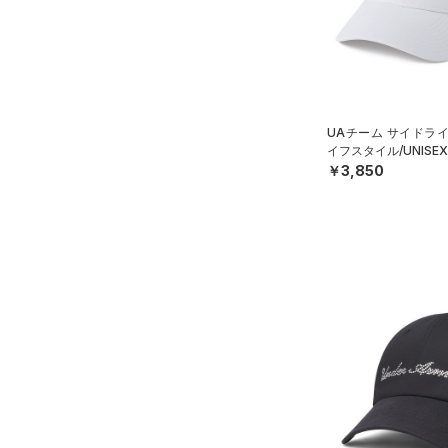
シューズ
すべてのシューズ
サイズ
（2）
スポーツシューズ
YSM/YMD
カラー
（0）
スパイク
ONESIZE
UAチーム サイドラ
スポーツスタイルシューズ
イフスタイル/UNISE
SMMD
（30）
価格
￥3,850
ブラック
ホワイト
ブラウン
グリーン
MDLG
（14）
サンダル
テクノロジー
LGXL
～
円
円
ブルー
パープル
レッド
イエロー
FLOW(フロー)
（0）
在庫
HOVR(ホバー)
（0）
オレンジ
その他
在庫あり
CHARGED(チャージド)
（0）
限定
MICRO G(マイクロＧ)
（0）
直営限定
（0）
コレクション
TRIBASE(トライベース)
公式サイト限定
（0）
（0）
プロジェクトロック
（0）
在庫残りわずか
（0）
RUSH(ラッシュ)
（0）