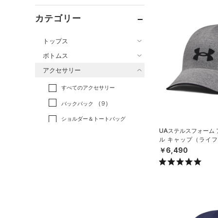
カテゴリー
トップス
ボトムス
すべてのトップス
アクセサリー
すべてのボトムス
（0）
ベースレイヤー
すべてのアクセサリー
（0）
レギンス&タイツ
（41）
Tシャツ
（9）
バックパック
（18）
ショートパンツ
（3）
タンクトップ
ショルダー＆トートバッグ
（19）
パンツ(ロングパンツ)
（0）
ポロシャツ
（3）
UAステルスフォーム
（5）
スウェット＆フリース
ル キャップ（ライフス
（3）
ロングTシャツ
（0）
サックパック
X）
￥6,490
（4）
アンダーウェア
（1）
パーカー&トレーナー
（4）
ウェストバッグ
（0）
スカート
（11）
ジャケット
（1）
ダッフルバッグ
（0）
スイムウェア
（0）
ジャージ
（19）
キャップ＆ビーニー
（0）
ベスト
（0）
ベルト