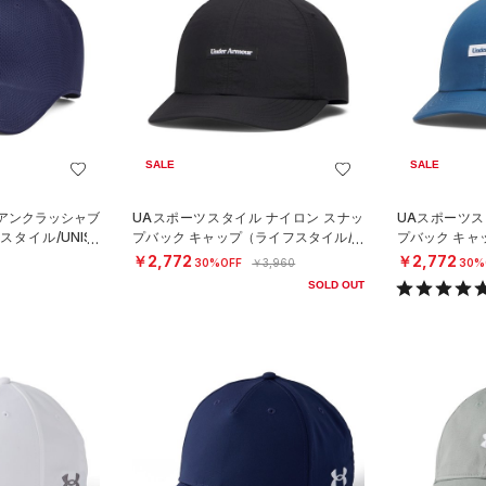
SALE
SALE
 アンクラッシャブ
UAスポーツスタイル ナイロン スナッ
UAスポーツス
タイル/UNISE
プバック キャップ（ライフスタイル/M
プバック キャ
EN）
EN）
￥2,772
￥2,772
30%OFF
￥3,960
30%
SOLD OUT