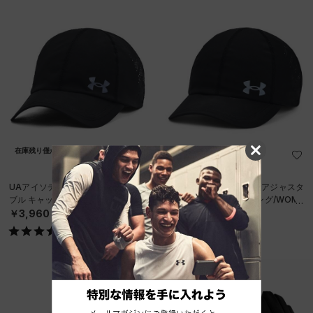
在庫残り僅か
UAアイソチル ローンチ アジャスタ
UAアイソチル ローンチ アジャスタ
ブル キャップ（ランニング/MEN）
ブル キャップ（ランニング/WOME
N）
￥3,960
￥3,960