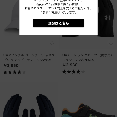
UAアイソチル ローンチ アジャスタ
UAチーム ラン グローブ （両手用）
ブル キャップ（ランニング/WOME
（ランニング/UNISEX）
N）
￥3,960
￥3,960