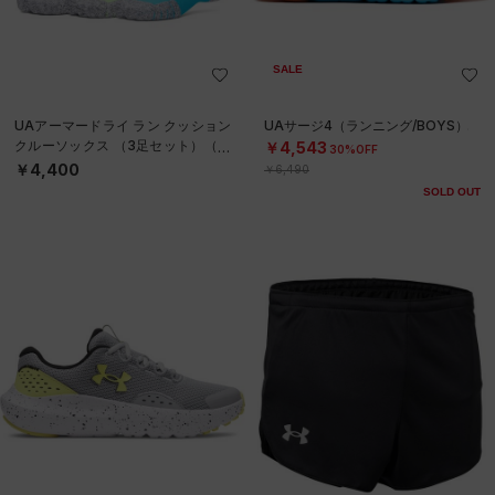
SALE
UAアーマードライ ラン クッション
UAサージ4（ランニング/BOYS）
クルーソックス （3足セット）（ラ
￥4,543
30%OFF
ンニング/UNISEX）
￥4,400
￥6,490
SOLD OUT