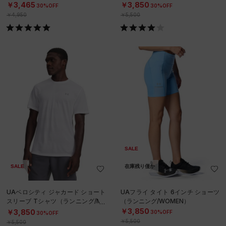
グ/MEN）
N）
￥3,465
￥3,850
30%OFF
30%OFF
￥4,950
￥5,500
SALE
SALE
在庫残り僅か
UAベロシティ ジャカード ショート
UAフライ タイト 6インチ ショーツ
スリーブ Tシャツ（ランニング/ME
（ランニング/WOMEN）
N）
￥3,850
￥3,850
30%OFF
30%OFF
￥5,500
￥5,500