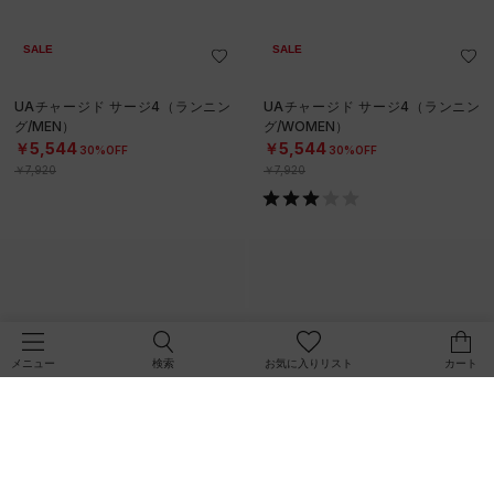
SALE
SALE
UAチャージド サージ4（ランニン
UAチャージド サージ4（ランニン
グ/MEN）
グ/WOMEN）
￥5,544
￥5,544
30%OFF
30%OFF
￥7,920
￥7,920
検索
お気に入りリスト
カート
メニュー
SALE