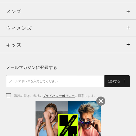
メンズ
メンズ
ウィメンズ
トップス
ウィメンズ
キッズ
トップス
ボトムス
キッズ
トップス
ボトムス
シューズ
シューズ
メールマガジンに登録する
ボトムス
シューズ
アクセサリー
アクセサリー
登録する
シューズ
アクセサリー
購読の際は、当社の
プライバシーポリシー
に同意します。
アクセサリー
スポーツブラ
レギンス＆タイツ