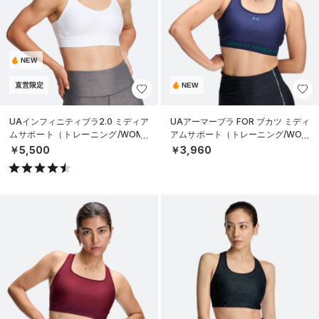
NEW
直営限定
NEW
UAインフィニティブラ2.0 ミディア
UAアーマーブラ FOR ブカツ ミディ
ムサポート（トレーニング/WOME
アムサポート（トレーニング/WOM
N）
EN）
￥5,500
￥3,960