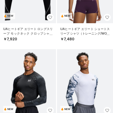
NEW
NEW
UAヒートギア エリート ロングスリ
UAヒートギア エリート ショートス
ーブ モックネック クロップシャツ
リーブ シャツ（トレーニング/WOM
（トレーニング/WOMEN）
EN）
￥7,920
￥7,480
NEW
NEW