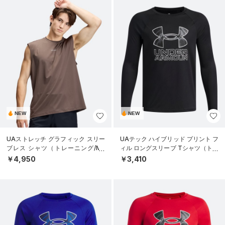
NEW
NEW
UAストレッチ グラフィック スリー
UAテック ハイブリッド プリント フ
ブレス シャツ（トレーニング/ME
ィル ロングスリーブ Tシャツ（トレ
N）
ーニング/BOYS）
￥4,950
￥3,410