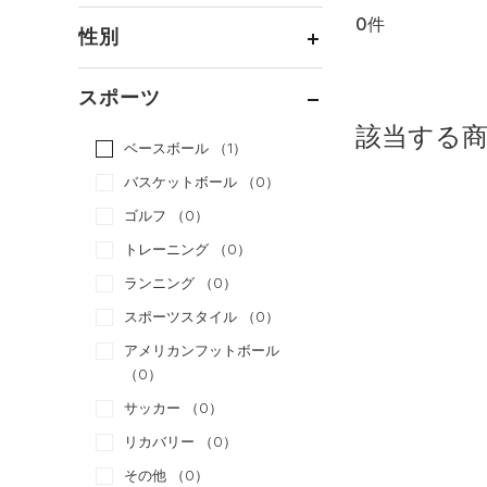
0件
通常価格
（0）
性別
セール
（0）
メンズ
（0）
スポーツ
ウィメンズ
（0）
該当する
ベースボール
（1）
ボーイズ
（0）
バスケットボール
（0）
ガールズ
（0）
ゴルフ
（0）
ユニセックス
（0）
トレーニング
（0）
ランニング
（0）
スポーツスタイル
（0）
アメリカンフットボール
（0）
サッカー
（0）
リカバリー
（0）
その他
（0）