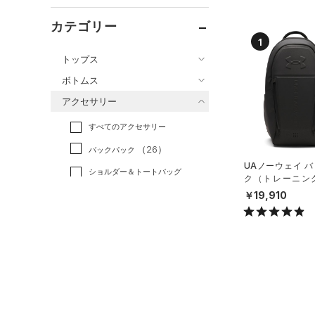
カテゴリー
1
トップス
ボトムス
すべてのトップス
アクセサリー
すべてのボトムス
（83）
ベースレイヤー
すべてのアクセサリー
（46）
レギンス&タイツ
（185）
Tシャツ
（26）
バックパック
（85）
ショートパンツ
（43）
タンクトップ
UAノーウェイ 
ショルダー＆トートバッグ
（39）
パンツ(ロングパンツ)
（10）
ク（トレーニング/
ポロシャツ
（3）
X）
￥19,910
（5）
スウェット＆フリース
（24）
ロングTシャツ
（8）
サックパック
（36）
アンダーウェア
（11）
パーカー&トレーナー
（6）
ウェストバッグ
（0）
スカート
（25）
ジャケット
（15）
ダッフルバッグ
（7）
スイムウェア
（13）
ジャージ
（15）
キャップ＆ビーニー
（1）
ベスト
（0）
ベルト