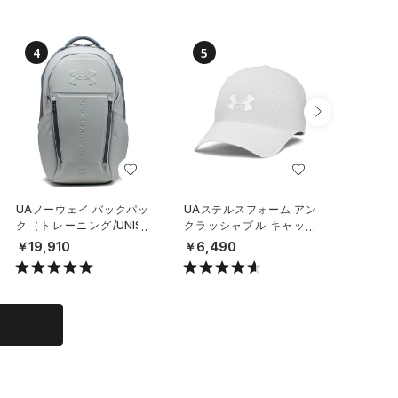
4
5
6
UAノーウェイ バックパッ
UAステルスフォーム アン
UAステ
ク（トレーニング/UNISE
クラッシャブル キャップ
クラッシ
X）
（ライフスタイル/UNISE
（ライフ
￥19,910
￥6,490
￥6,49
X）
X）