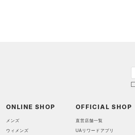
（1）
ダウン・コート
（4）
グローブ・手袋
（23）
スポーツブラ
（10）
アイウェア
（3）
セットアップ
リストバンド＆ヘッドバンド
（8）
（2）
スイムウェア
（0）
スポーツマスク
（33）
ソックス
（0）
ネックウォーマー
（2）
スリーブ
（6）
タオル
（0）
ボール
（0）
イヤホン＆ヘッドホン
ONLINE SHOP
OFFICIAL SHOP
（5）
ウォーターボトル
メンズ
直営店舗一覧
（0）
その他
ウィメンズ
UAリワードアプリ