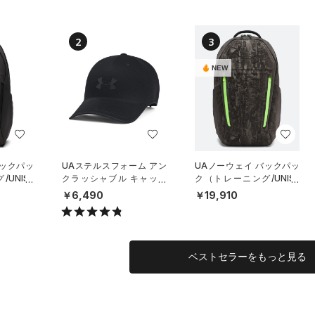
2
3
NEW
バックパッ
UAステルスフォーム アン
UAノーウェイ バックパッ
UNISE
クラッシャブル キャップ
ク（トレーニング/UNISE
（ライフスタイル/UNISE
X）
￥6,490
￥19,910
X）
ベストセラーをもっと見る