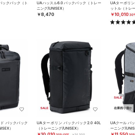
ロ バックパック（ト
UAハッスル6.0 バックパック（トレー
UAターポリン 
ニング/UNISEX）
ットル（トレーニ
￥8,470
￥10,010
30
SALE
SALE
在庫残り僅か
スド バックパック
UAターポリン バックパック2.0 40L
UAクール バッ
ISEX）
（トレーニング/UNISEX）
ーニング/UNIS
￥10,010
￥11,550
30%OFF
￥14,300
30