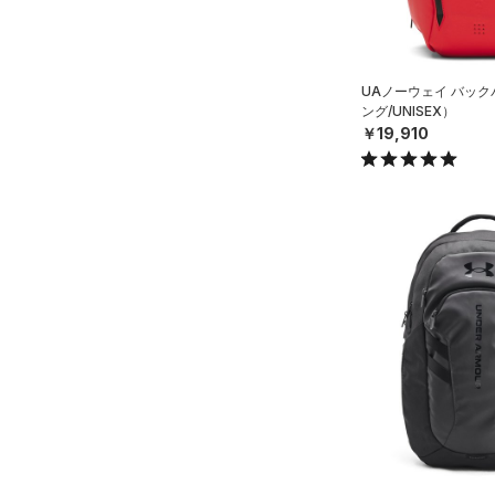
シューズ
すべてのシューズ
サイズ
（0）
スポーツシューズ
UAノーウェイ バッ
ング/UNISEX）
ONESIZE
カラー
（0）
スパイク
￥19,910
スポーツスタイルシューズ
（0）
価格
ブラック
ホワイト
ブラウン
グリーン
（0）
サンダル
テクノロジー
～
円
円
ブルー
パープル
レッド
イエロー
FLOW(フロー)
（0）
HOVR(ホバー)
（0）
オレンジ
その他
CHARGED(チャージド)
（0）
MICRO G(マイクロＧ)
（0）
TRIBASE(トライベース)
（0）
RUSH(ラッシュ)
（0）