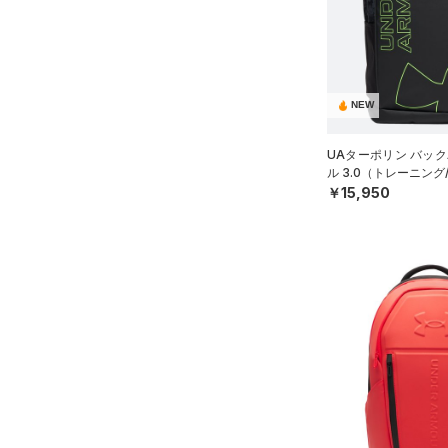
（2）
ダウン・コート
（2）
グローブ・手袋
（0）
スポーツブラ
（0）
アイウェア
（0）
セットアップ
リストバンド＆ヘッドバンド
NEW
（0）
（0）
スイムウェア
（0）
スポーツマスク
UAターポリン バック
ル 3.0（トレーニング/
（0）
ソックス
￥15,950
（2）
ネックウォーマー
（0）
スリーブ
（0）
タオル
（0）
ボール
（0）
イヤホン＆ヘッドホン
（0）
ウォーターボトル
（0）
その他