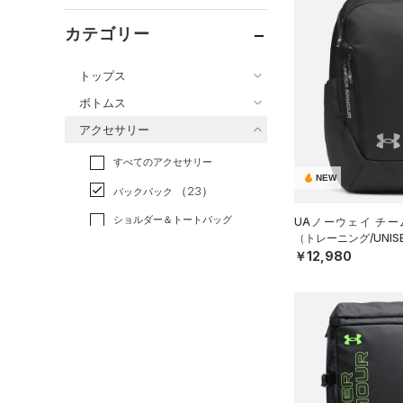
カテゴリー
トップス
ボトムス
すべてのトップス
アクセサリー
すべてのボトムス
（0）
ベースレイヤー
すべてのアクセサリー
（0）
レギンス&タイツ
（0）
Tシャツ
NEW
（23）
バックパック
（4）
ショートパンツ
（0）
タンクトップ
ショルダー＆トートバッグ
UAノーウェイ チー
（29）
パンツ(ロングパンツ)
（0）
ポロシャツ
（2）
（トレーニング/UNIS
（2）
￥12,980
スウェット＆フリース
（1）
ロングTシャツ
（0）
サックパック
（0）
アンダーウェア
（15）
パーカー&トレーナー
（0）
ウェストバッグ
（0）
スカート
（96）
ジャケット
（8）
ダッフルバッグ
（3）
スイムウェア
（2）
ジャージ
（0）
キャップ＆ビーニー
（5）
ベスト
（0）
ベルト