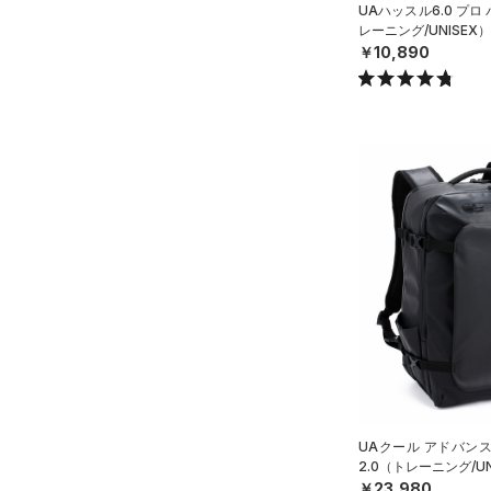
UAハッスル6.0 プ
レーニング/UNISEX）
ISO-CHILL(アイソチル)
（0）
￥10,890
Tech(テック)
（0）
COLDGEAR ARMOUR(コール
ドギアアーマー)
（0）
HEATGEAR ARMOUR(ヒート
ギアアーマー)
（0）
STORM(ストーム)
（23）
COLDGEAR INFRARED(コー
ルドギアインフラレッド)
（0）
AUXETIC(オーゼティック)
（0）
Charged Cotton(チャージド
コットン)
（0）
UAクール アドバン
Rival Fleece(ライバルフリー
2.0（トレーニング/UN
ス)
（0）
￥23,980