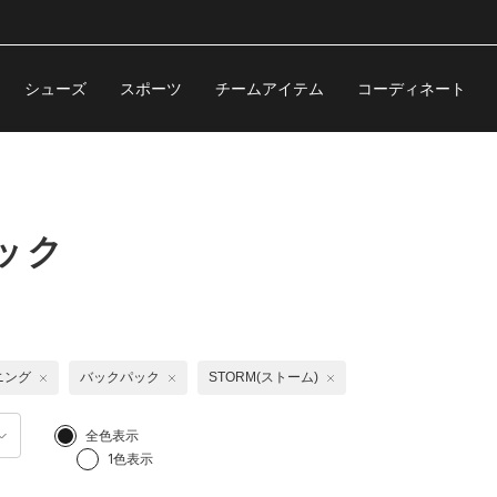
シューズ
スポーツ
チームアイテム
コーディネート
ック
ニング
バックパック
STORM(ストーム)
全色表示
1色表示