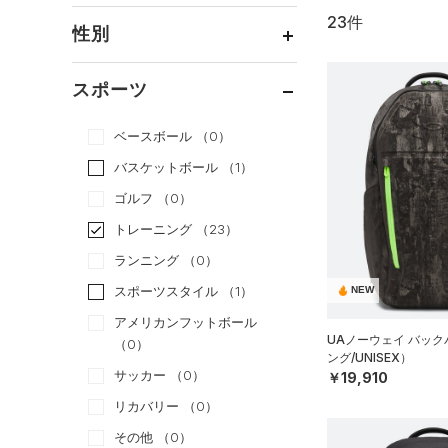
23件
通常価格
（19）
性別
セール
（4）
メンズ
（23）
スポーツ
ウィメンズ
（23）
ベースボール
（0）
ボーイズ
（0）
バスケットボール
（1）
ガールズ
（0）
ゴルフ
（0）
ユニセックス
（23）
トレーニング
（23）
ランニング
（0）
スポーツスタイル
（1）
NEW
アメリカンフットボール
UAノーウェイ バッ
（0）
ング/UNISEX）
サッカー
（0）
￥19,910
リカバリー
（0）
その他
（0）