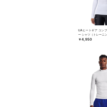
S
ブルー
パープル
レッド
イエロー
（0）
ベルト
M
（0）
グローブ・手袋
L
オレンジ
その他
（2）
アイウェア
XL
UAヒートギア コン
リストバンド＆ヘッドバンド
2XL
価格
ー シャツ（トレーニン
（2）
3XL
￥4,950
（0）
スポーツマスク
4XL
テクノロジー
～
（11）
円
円
ソックス
5XL
FLOW(フロー)
（0）
在庫
6XL
（0）
ネックウォーマー
HOVR(ホバー)
（0）
（1）
スリーブ
在庫あり
CHARGED(チャージド)
（0）
限定
（0）
タオル
MICRO G(マイクロＧ)
（0）
（0）
直営限定
ボール
（6）
コレクション
TRIBASE(トライベース)
公式サイト限定
（1）
（0）
（0）
イヤホン＆ヘッドホン
プロジェクトロック
（0）
在庫残りわずか
（4）
RUSH(ラッシュ)
（0）
（1）
ウォーターボトル
ステフィン・カリー
（0）