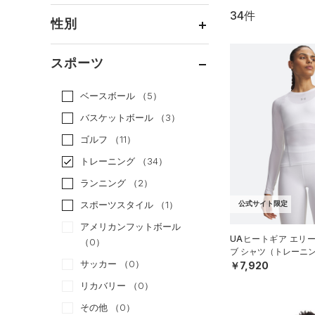
34件
通常価格
（28）
性別
セール
（6）
メンズ
（26）
スポーツ
ウィメンズ
（6）
ベースボール
（5）
ボーイズ
（3）
バスケットボール
（3）
ガールズ
（0）
ゴルフ
（11）
ユニセックス
（1）
トレーニング
（34）
ランニング
（2）
スポーツスタイル
（1）
公式サイト限定
アメリカンフットボール
UAヒートギア エリ
（0）
ブ シャツ（トレーニン
サッカー
（0）
￥7,920
リカバリー
（0）
その他
（0）