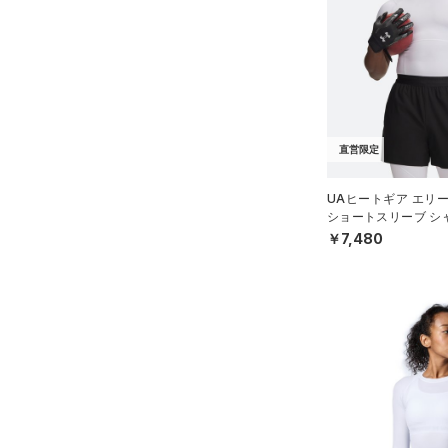
（0）
ダウン・コート
（3）
スポーツブラ
（0）
セットアップ
（0）
スイムウェア
直営限定
ボトムス
アクセサリー
すべてのボトムス
UAヒートギア エリ
シューズ
ショートスリーブ シ
すべてのアクセサリー
（8）
レギンス&タイツ
グ/MEN）
￥7,480
すべてのシューズ
（1）
バックパック
（1）
ショートパンツ
サイズ
（4）
スポーツシューズ
ショルダー＆トートバッグ
（0）
パンツ(ロングパンツ)
（0）
YXS(120cm)
カラー
（0）
スパイク
（0）
スウェット＆フリース
YS(130cm)
（0）
サックパック
スポーツスタイルシューズ
（2）
アンダーウェア
YM(140cm)
（0）
（0）
ウェストバッグ
（0）
ブラック
スカート
ホワイト
ブラウン
グリーン
YL(150cm)
（1）
サンダル
（0）
ダッフルバッグ
（0）
YXL(160cm)
スイムウェア
（3）
キャップ＆ビーニー