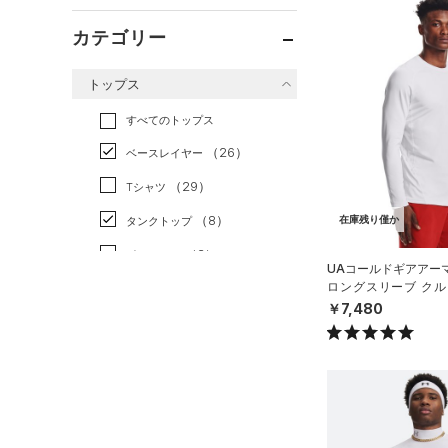
カテゴリー
トップス
すべてのトップス
（26）
ベースレイヤー
（29）
Tシャツ
（8）
在庫残り僅か
タンクトップ
（3）
ポロシャツ
UAコールドギアアー
ロングスリーブ クル
（4）
ロングTシャツ
（トレーニング/MEN
￥7,480
（0）
パーカー&トレーナー
（0）
ジャケット
（0）
ジャージ
（0）
ベスト