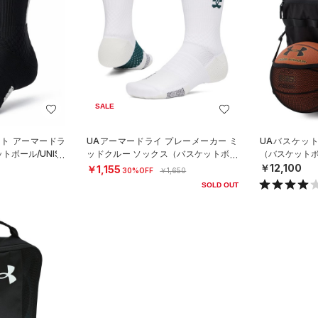
SALE
スト アーマードラ
UAアーマードライ プレーメーカー ミ
UAバスケッ
トボール/UNISE
ッドクルー ソックス（バスケットボー
（バスケットボー
ル/UNISEX）
￥12,100
￥1,155
30%OFF
￥1,650
SOLD OUT