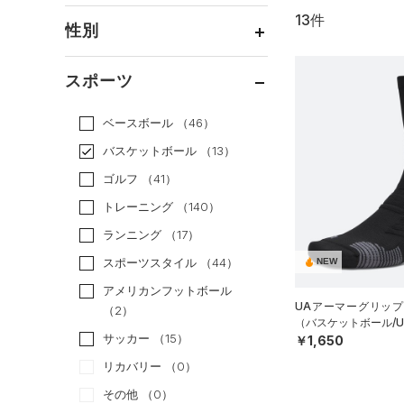
13件
通常価格
（11）
性別
セール
（2）
メンズ
（13）
スポーツ
ウィメンズ
（7）
ベースボール
（46）
ボーイズ
（0）
バスケットボール
（13）
ガールズ
（0）
ゴルフ
（41）
ユニセックス
（7）
トレーニング
（140）
ランニング
（17）
スポーツスタイル
（44）
NEW
アメリカンフットボール
UAアーマーグリップ
（2）
（バスケットボール/UN
サッカー
（15）
￥1,650
リカバリー
（0）
その他
（0）