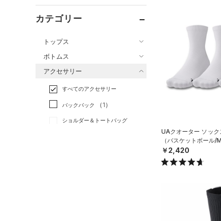
カテゴリー
トップス
ボトムス
すべてのトップス
アクセサリー
すべてのボトムス
（2）
ベースレイヤー
すべてのアクセサリー
（3）
レギンス&タイツ
（26）
Tシャツ
（1）
バックパック
（18）
ショートパンツ
（4）
タンクトップ
ショルダー＆トートバッグ
（3）
パンツ(ロングパンツ)
（0）
ポロシャツ
（0）
UAクオーター ソック
（0）
（バスケットボール/M
スウェット＆フリース
（2）
ロングTシャツ
（2）
サックパック
￥2,420
（0）
アンダーウェア
（1）
パーカー&トレーナー
（0）
ウェストバッグ
（0）
スカート
（0）
ジャケット
（0）
ダッフルバッグ
（0）
スイムウェア
（1）
ジャージ
（0）
キャップ＆ビーニー
（0）
ベスト
（0）
ベルト