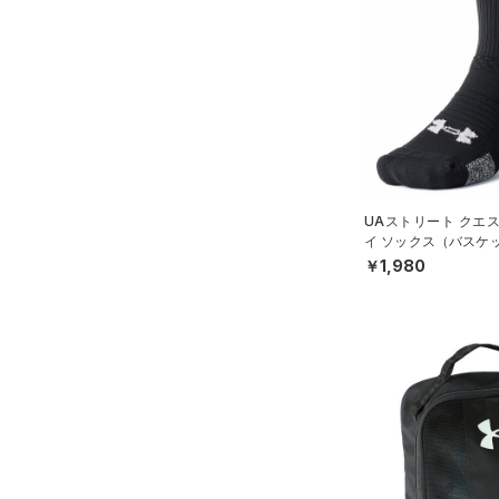
（0）
ダウン・コート
（0）
グローブ・手袋
（0）
スポーツブラ
（0）
アイウェア
（0）
セットアップ
リストバンド＆ヘッドバンド
（0）
（0）
スイムウェア
（0）
スポーツマスク
（10）
ソックス
UAストリート クエ
（0）
ネックウォーマー
イ ソックス（バスケッ
X）
￥1,980
（0）
スリーブ
（0）
タオル
（0）
ボール
（0）
イヤホン＆ヘッドホン
（0）
ウォーターボトル
（0）
その他