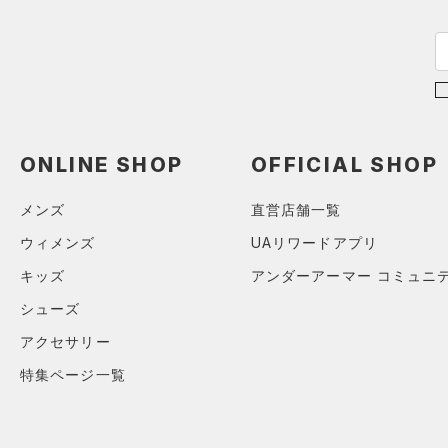
M
ステフィン・カリー
（0）
ISO-CHILL(アイソチル)
（0）
L
アジア限定
（0）
Tech(テック)
（0）
XL
COLDGEAR ARMOUR(コール
ONESIZE
ドギアアーマー)
（0）
12インチ
HEATGEAR ARMOUR(ヒート
ONLINE SHOP
OFFICIAL SHOP
18インチ
ギアアーマー)
（0）
S(22cm)
STORM(ストーム)
（1）
メンズ
直営店舗一覧
M(23cm)
COLDGEAR INFRARED(コー
ウィメンズ
UAリワードアプリ
ルドギアインフラレッド)
ML(24cm)
（0）
キッズ
アンダーアーマー コミュニ
L(25cm)
AUXETIC(オーゼティック)
シューズ
XS(21cm)
（0）
アクセサリー
XL(26cm)
Charged Cotton(チャージド
特集ページ一覧
30
コットン)
（0）
34
Rival Fleece(ライバルフリー
ス)
（0）
XSSM