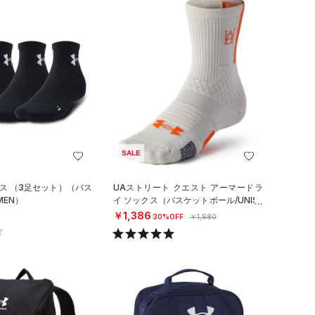
SALE
クス （3足セット）（バス
UAストリート クエスト アーマードラ
MEN）
イ ソックス（バスケットボール/UNISE
X）
￥1,386
30%OFF
￥1,980