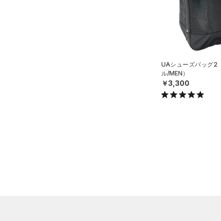
シューズ
すべてのシューズ
サイズ
（7）
スポーツシューズ
S(22cm)
カラー
（0）
スパイク
UAシューズバッグ2
M(23cm)
スポーツスタイルシューズ
ル/MEN）
ML(24cm)
（0）
価格
￥3,300
ブラック
ホワイト
ブラウン
グリーン
L(25cm)
（0）
サンダル
テクノロジー
XL(26cm)
～
円
円
YS(130cm)
ブルー
パープル
レッド
イエロー
FLOW(フロー)
（0）
在庫
YM(140cm)
HOVR(ホバー)
（0）
YSM/YMD
オレンジ
その他
在庫あり
CHARGED(チャージド)
（0）
限定
YL(150cm)
MICRO G(マイクロＧ)
（0）
YXL(160cm)
直営限定
（0）
コレクション
TRIBASE(トライベース)
XS
公式サイト限定
（0）
（0）
S
プロジェクトロック
（0）
在庫残りわずか
（0）
RUSH(ラッシュ)
（0）