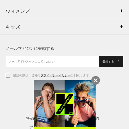
ウィメンズ
トップス
ウィメンズ
キッズ
トップス
ボトムス
キッズ
トップス
ボトムス
シューズ
シューズ
メールマガジンに登録する
ボトムス
シューズ
アクセサリー
アクセサリー
登録する
シューズ
アクセサリー
購読の際は、当社の
プライバシーポリシー
に同意します。
アクセサリー
スポーツブラ
レギンス＆タイツ
特定商取引法に基づく通販の表記
会員規約
プライバシーポリシー