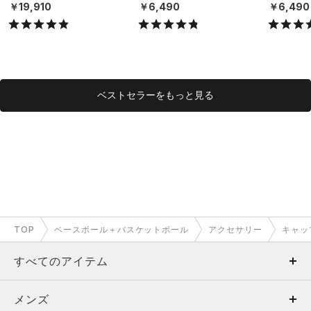
X）
（ライフスタイル/UNISE
（ライフスタ
￥19,910
￥6,490
￥6,490
X）
X）
ベストセラーをもっと見る
TOP
ベースボール＋バスケットボール
アクセサリー
キャッ
すべてのアイテム
メンズ
メンズ