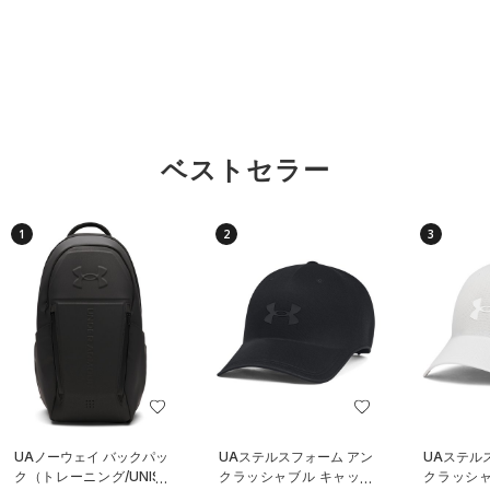
ベストセラー
1
2
3
UAノーウェイ バックパッ
UAステルスフォーム アン
UAステル
ク（トレーニング/UNISE
クラッシャブル キャップ
クラッシャ