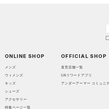
29.5
COLDGEAR INFRARED(コー
30.0
ルドギアインフラレッド)
（0）
30.5
AUXETIC(オーゼティック)
31.0
（0）
31.5
Charged Cotton(チャージド
32.0
コットン)
（0）
33.0
Rival Fleece(ライバルフリー
34.0
ス)
（0）
ONLINE SHOP
OFFICIAL SHOP
35.0
Armour Fleece(アーマーフリ
メンズ
直営店舗一覧
ース)
（0）
ウィメンズ
UAリワードアプリ
キッズ
アンダーアーマー コミュニ
シューズ
アクセサリー
特集ページ一覧