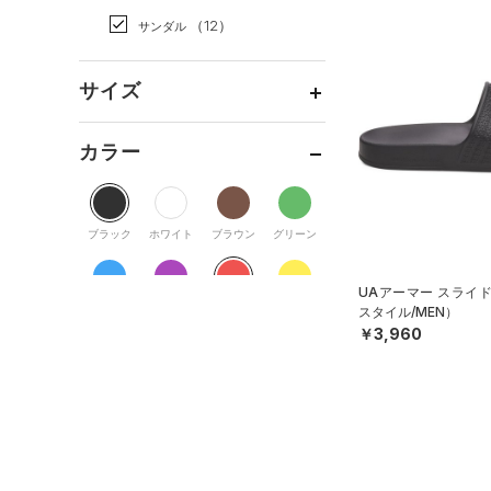
（0）
スカート
（31）
ジャケット
（12）
サンダル
（13）
ダッフルバッグ
（5）
スイムウェア
（10）
ジャージ
（27）
キャップ＆ビーニー
サイズ
（1）
ベスト
（3）
ベルト
（3）
ダウン・コート
16.5
（19）
グローブ・手袋
カラー
（13）
スポーツブラ
17.0
（4）
アイウェア
（1）
セットアップ
17.5
リストバンド＆ヘッドバンド
ブラック
ホワイト
ブラウン
グリーン
（6）
18.0
（2）
スイムウェア
18.5
（0）
スポーツマスク
UAアーマー スライ
19.0
ブルー
パープル
レッド
イエロー
（36）
スタイル/MEN）
ソックス
￥3,960
19.5
（0）
ネックウォーマー
20.0
オレンジ
その他
（4）
スリーブ
20.5
（8）
タオル
21.0
価格
（0）
ボール
21.5