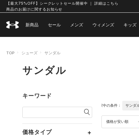
【最大75%OFF】シークレットセール開催中 ｜ 詳細はこちら
商品のお届けに関するお知らせ
新商品
セール
メンズ
ウィメンズ
キッズ
TOP
シューズ
サンダル
サンダル
キーワード
選択中の条件：
サンダ
価格が安い順
価格タイプ