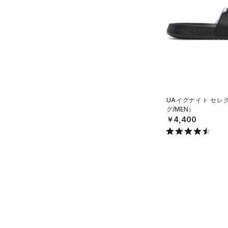
（0）
イヤホン＆ヘッドホン
22.0
テクノロジー
～
円
円
（3）
22.5
ウォーターボトル
FLOW(フロー)
（0）
在庫
23.0
（4）
その他
HOVR(ホバー)
（0）
23.5
在庫あり
CHARGED(チャージド)
（0）
限定
24.0
MICRO G(マイクロＧ)
（0）
24.5
直営限定
（0）
コレクション
TRIBASE(トライベース)
25.0
UAイグナイト セレ
公式サイト限定
（0）
（0）
グ/MEN）
25.5
プロジェクトロック
（0）
￥4,400
在庫残りわずか
（0）
RUSH(ラッシュ)
（0）
26.0
ステフィン・カリー
（0）
ISO-CHILL(アイソチル)
（0）
26.5
アジア限定
（0）
Tech(テック)
（0）
27.0
COLDGEAR ARMOUR(コール
27.5
ドギアアーマー)
（0）
28.0
HEATGEAR ARMOUR(ヒート
28.5
ギアアーマー)
（0）
29.0
STORM(ストーム)
（0）