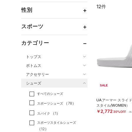
12件
通常価格
（9）
性別
セール
（3）
メンズ
（10）
スポーツ
ウィメンズ
（2）
ベースボール
（0）
ボーイズ
（0）
カテゴリー
バスケットボール
（0）
ガールズ
（0）
トップス
ゴルフ
（0）
ユニセックス
（0）
ボトムス
トレーニング
すべてのトップス
（3）
アクセサリー
すべてのボトムス
ランニング
（0）
（78）
ベースレイヤー
シューズ
すべてのアクセサリー
（44）
スポーツスタイル
（9）
レギンス&タイツ
SALE
（134）
Tシャツ
すべてのシューズ
（30）
アメリカンフットボール
バックパック
（91）
ショートパンツ
（26）
タンクトップ
UAアーマー スライ
（0）
（78）
スポーツシューズ
ショルダー＆トートバッグ
スタイル/WOMEN）
（56）
パンツ(ロングパンツ)
（18）
ポロシャツ
（9）
サッカー
（0）
￥2,772
30%OFF
￥
（1）
スパイク
（8）
スウェット＆フリース
（22）
ロングTシャツ
リカバリー
（0）
（9）
サックパック
スポーツスタイルシューズ
（26）
アンダーウェア
（11）
パーカー&トレーナー
その他
（12）
（0）
（8）
ウェストバッグ