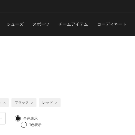
シューズ
スポーツ
チームアイテム
コーディネート
ル
ブラック
レッド
全色表示
1色表示