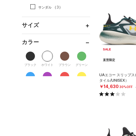
（0）
ダッフルバッグ
（0）
スカート
（1）
ジャケット
（3）
サンダル
（10）
キャップ＆ビーニー
（0）
スイムウェア
（0）
ジャージ
（3）
ベルト
サイズ
（1）
ベスト
（19）
グローブ・手袋
（0）
ダウン・コート
サイズがありません。
カラー
（3）
アイウェア
（3）
スポーツブラ
SALE
リストバンド＆ヘッドバンド
（0）
セットアップ
（2）
直営限定
ブラック
ホワイト
ブラウン
グリーン
（0）
スイムウェア
（0）
スポーツマスク
UAエコー スリップ
（22）
タイル/UNISEX）
ソックス
ブルー
パープル
レッド
イエロー
￥14,630
30%OFF
（0）
ネックウォーマー
（1）
スリーブ
オレンジ
その他
（1）
タオル
（0）
ボール
価格
（0）
イヤホン＆ヘッドホン