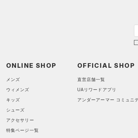
COLDGEAR INFRARED(コー
ルドギアインフラレッド)
（0）
AUXETIC(オーゼティック)
（0）
Charged Cotton(チャージド
コットン)
（0）
Rival Fleece(ライバルフリー
ONLINE SHOP
OFFICIAL SHOP
ス)
（0）
Armour Fleece(アーマーフリ
メンズ
直営店舗一覧
ース)
（0）
ウィメンズ
UAリワードアプリ
キッズ
アンダーアーマー コミュニ
シューズ
アクセサリー
特集ページ一覧