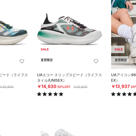
SALE
SALE
直営限定
直営限定
スピード（ライフス
UAエコー スリップスピード（ライフス
UAアイコン96
タイル/UNISEX）
EX）
￥14,630
￥13,937
￥20,900
30%OFF
￥20,900
30