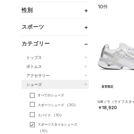
10件
通常価格
（4）
性別
セール
（6）
メンズ
（10）
スポーツ
ウィメンズ
（9）
ベースボール
（0）
ボーイズ
（0）
カテゴリー
バスケットボール
（0）
ガールズ
（0）
トップス
ゴルフ
（0）
ユニセックス
（9）
ボトムス
トレーニング
すべてのトップス
（0）
アクセサリー
すべてのボトムス
ランニング
（0）
（43）
ベースレイヤー
シューズ
すべてのアクセサリー
（9）
スポーツスタイル
（10）
レギンス&タイツ
直営限定
（57）
Tシャツ
すべてのシューズ
（2）
アメリカンフットボール
バックパック
（8）
ショートパンツ
（13）
タンクトップ
UAソラ（ライフスタイル
（0）
（30）
スポーツシューズ
（1）
ショルダー＆トートバッグ
（3）
￥18,920
パンツ(ロングパンツ)
（14）
ポロシャツ
サッカー
（0）
（10）
スパイク
（0）
サックパック
（0）
スウェット＆フリース
（6）
ロングTシャツ
リカバリー
（0）
スポーツスタイルシューズ
（1）
ウェストバッグ
（4）
アンダーウェア
（0）
パーカー&トレーナー
その他
（10）
（0）