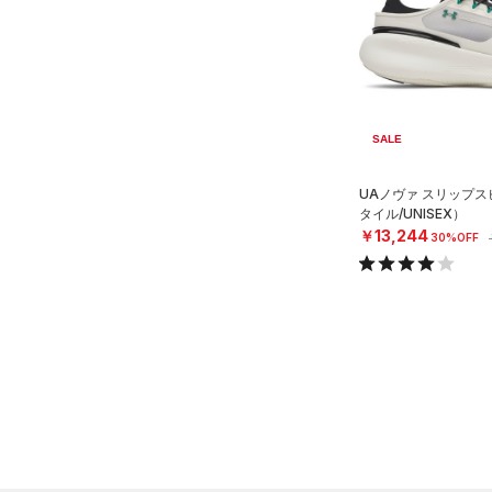
テクノロジー
（1）
ウォーターボトル
～
円
円
（4）
その他
FLOW(フロー)
（0）
在庫
HOVR(ホバー)
（2）
在庫あり
CHARGED(チャージド)
（1）
限定
SALE
MICRO G(マイクロＧ)
（0）
直営限定
（5）
UAノヴァ スリップ
コレクション
TRIBASE(トライベース)
タイル/UNISEX）
公式サイト限定
（0）
（0）
￥13,244
30%OFF
プロジェクトロック
（0）
在庫残りわずか
（0）
RUSH(ラッシュ)
（0）
ステフィン・カリー
（0）
ISO-CHILL(アイソチル)
（0）
アジア限定
（0）
Tech(テック)
（0）
COLDGEAR ARMOUR(コール
ドギアアーマー)
（0）
HEATGEAR ARMOUR(ヒート
ギアアーマー)
（0）
STORM(ストーム)
（0）