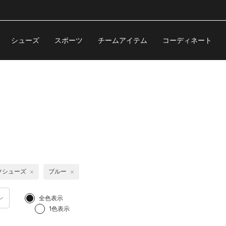
シューズ
スポーツ
チームアイテム
コーディネート
ツシューズ
ブルー
全色表示
1色表示