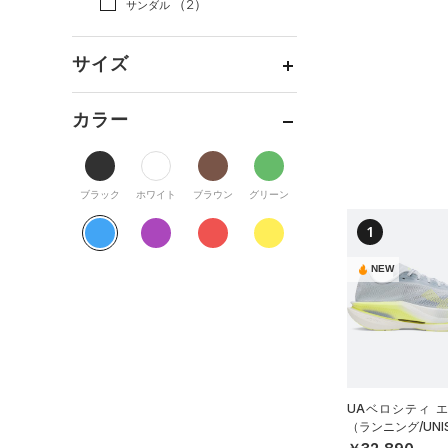
（2）
サンダル
（0）
スカート
（12）
ジャケット
（3）
ダッフルバッグ
（2）
スイムウェア
（11）
ジャージ
サイズ
（7）
キャップ＆ビーニー
（0）
ベスト
（1）
ベルト
16.5
カラー
（0）
ダウン・コート
（5）
グローブ・手袋
17.0
（4）
スポーツブラ
（0）
アイウェア
17.5
（2）
セットアップ
ブラック
リストバンド＆ヘッドバンド
ホワイト
ブラウン
グリーン
18.0
（1）
（1）
スイムウェア
18.5
1
（0）
スポーツマスク
19.0
ブルー
パープル
レッド
イエロー
NEW
（4）
ソックス
19.5
（1）
20.0
ネックウォーマー
オレンジ
その他
20.5
（2）
スリーブ
21.0
（3）
価格
タオル
UAベロシティ 
21.5
（0）
ボール
（ランニング/UNI
22.0
テクノロジー