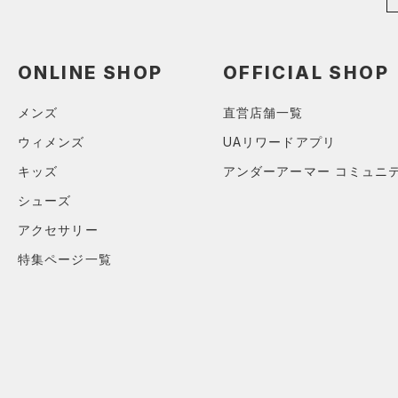
COLDGEAR INFRARED(コー
30.0
ルドギアインフラレッド)
（0）
30.5
ONLINE SHOP
OFFICIAL SHOP
AUXETIC(オーゼティック)
31.0
（0）
31.5
メンズ
直営店舗一覧
Charged Cotton(チャージド
32.0
コットン)
（0）
ウィメンズ
UAリワードアプリ
33.0
Rival Fleece(ライバルフリー
キッズ
アンダーアーマー コミュニ
34.0
ス)
（0）
シューズ
35.0
Armour Fleece(アーマーフリ
アクセサリー
ース)
（0）
特集ページ一覧