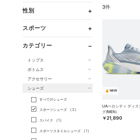
3件
通常価格
（3）
性別
セール
（0）
メンズ
（3）
スポーツ
ウィメンズ
（0）
ベースボール
（0）
ボーイズ
（0）
カテゴリー
バスケットボール
（0）
ガールズ
（0）
トップス
ゴルフ
（0）
ユニセックス
（0）
ボトムス
トレーニング
すべてのトップス
（0）
アクセサリー
すべてのボトムス
ランニング
（3）
（37）
ベースレイヤー
シューズ
すべてのアクセサリー
（3）
スポーツスタイル
（0）
レギンス&タイツ
NEW
（59）
Tシャツ
すべてのシューズ
（6）
アメリカンフットボール
バックパック
（32）
ショートパンツ
（7）
タンクトップ
UAベロシティ ディ
（0）
（3）
スポーツシューズ
ショルダー＆トートバッグ
グ/MEN）
（14）
パンツ(ロングパンツ)
（12）
ポロシャツ
（0）
サッカー
（0）
￥21,890
（1）
スパイク
（1）
スウェット＆フリース
（7）
ロングTシャツ
リカバリー
（0）
（3）
サックパック
（1）
スポーツスタイルシューズ
（6）
アンダーウェア
（4）
パーカー&トレーナー
その他
（0）
（1）
ウェストバッグ