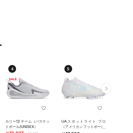
ー
4
5
6
SALE
カリー12 チーム（バスケッ
UAスポットライト プロ
UAドラ
トボール/UNISEX）
（アメリカンフットボール/
パイクレ
MEN）
MEN）