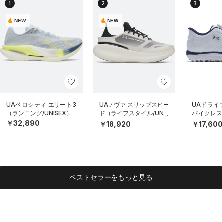
1
2
3
NEW
NEW
UAベロシティ エリート3
UAノヴァ スリップスピー
UAドライブ
（ランニング/UNISEX）
ド（ライフスタイル/UNIS
パイクレス
EX）
MEN）
￥32,890
￥18,920
￥17,60
ベストセラーをもっと見る