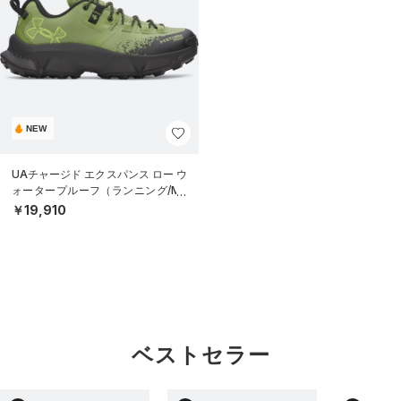
NEW
UAチャージド エクスパンス ロー ウ
ォータープルーフ（ランニング/ME
N）
￥19,910
ベストセラー