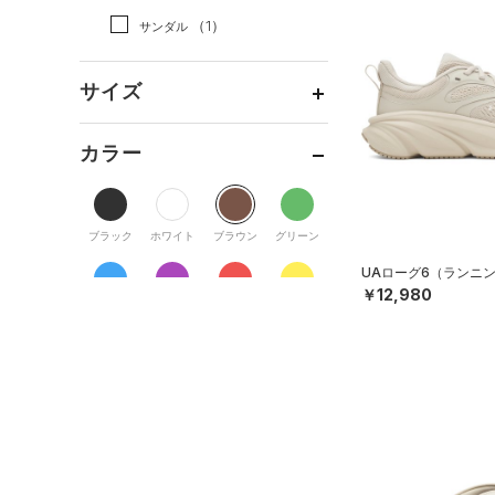
（0）
ダッフルバッグ
（0）
スカート
（2）
ジャケット
（1）
サンダル
（1）
キャップ＆ビーニー
（0）
スイムウェア
（1）
ジャージ
（0）
ベルト
サイズ
（0）
ベスト
（0）
グローブ・手袋
（0）
ダウン・コート
16.5
カラー
（0）
アイウェア
（2）
スポーツブラ
17.0
リストバンド＆ヘッドバンド
（0）
セットアップ
17.5
（0）
ブラック
ホワイト
ブラウン
グリーン
18.0
（0）
スイムウェア
（0）
スポーツマスク
UAローグ6（ランニン
18.5
（1）
￥12,980
ソックス
19.0
ブルー
パープル
レッド
イエロー
（0）
ネックウォーマー
19.5
（0）
スリーブ
20.0
オレンジ
その他
（0）
20.5
タオル
21.0
（0）
ボール
価格
21.5
（0）
イヤホン＆ヘッドホン