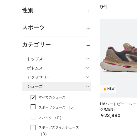
9件
通常価格
（6）
性別
セール
（3）
メンズ
（8）
スポーツ
ウィメンズ
（4）
ベースボール
（0）
ボーイズ
（0）
カテゴリー
バスケットボール
（0）
ガールズ
（0）
トップス
ゴルフ
（0）
ユニセックス
（3）
ボトムス
トレーニング
すべてのトップス
（0）
アクセサリー
すべてのボトムス
ランニング
（5）
（0）
ベースレイヤー
シューズ
すべてのアクセサリー
（1）
スポーツスタイル
（4）
レギンス&タイツ
NEW
（6）
Tシャツ
すべてのシューズ
（0）
アメリカンフットボール
バックパック
（7）
ショートパンツ
（3）
タンクトップ
UAハートビート レ
（0）
（5）
スポーツシューズ
（1）
ショルダー＆トートバッグ
グ/MEN）
（3）
パンツ(ロングパンツ)
（0）
ポロシャツ
サッカー
（0）
￥23,980
（0）
スパイク
（0）
サックパック
（1）
スウェット＆フリース
（0）
ロングTシャツ
リカバリー
（0）
スポーツスタイルシューズ
（0）
ウェストバッグ
（0）
アンダーウェア
（0）
パーカー&トレーナー
その他
（3）
（0）