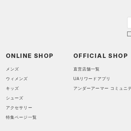
29.5
COLDGEAR INFRARED(コー
30.0
ルドギアインフラレッド)
（0）
30.5
AUXETIC(オーゼティック)
31.0
（0）
31.5
Charged Cotton(チャージド
32.0
コットン)
（0）
ONLINE SHOP
OFFICIAL SHOP
33.0
Rival Fleece(ライバルフリー
34.0
ス)
（0）
メンズ
直営店舗一覧
35.0
Armour Fleece(アーマーフリ
ウィメンズ
UAリワードアプリ
ース)
（0）
キッズ
アンダーアーマー コミュニ
シューズ
アクセサリー
特集ページ一覧