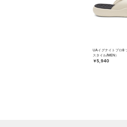
22.0
テクノロジー
（0）
ウォーターボトル
～
円
円
22.5
（0）
その他
FLOW(フロー)
（0）
在庫
23.0
HOVR(ホバー)
（4）
23.5
在庫あり
CHARGED(チャージド)
（3）
限定
24.0
MICRO G(マイクロＧ)
（0）
24.5
直営限定
（2）
UAイグナイトプロ8
コレクション
TRIBASE(トライベース)
25.0
スタイル/MEN）
公式サイト限定
（0）
（0）
￥5,940
25.5
プロジェクトロック
（0）
在庫残りわずか
（0）
RUSH(ラッシュ)
（0）
26.0
ステフィン・カリー
（0）
ISO-CHILL(アイソチル)
（0）
26.5
アジア限定
（0）
Tech(テック)
（0）
27.0
COLDGEAR ARMOUR(コール
27.5
ドギアアーマー)
（0）
28.0
HEATGEAR ARMOUR(ヒート
28.5
ギアアーマー)
（0）
29.0
STORM(ストーム)
（0）