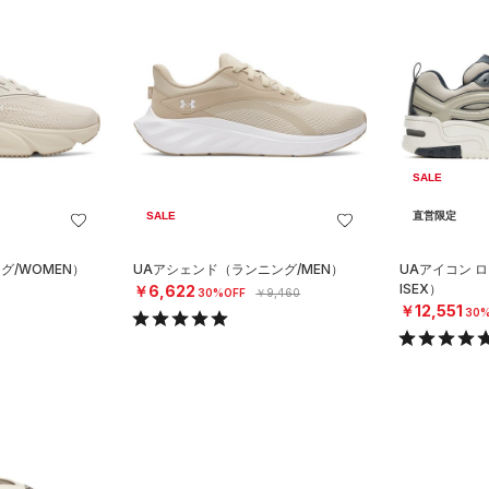
SALE
SALE
直営限定
グ/WOMEN）
UAアシェンド（ランニング/MEN）
UAアイコン 
ISEX）
￥6,622
30%OFF
￥9,460
￥12,551
30%