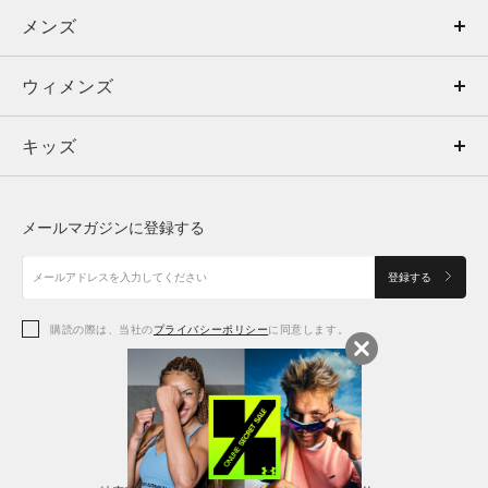
メンズ
メンズ
ウィメンズ
トップス
ウィメンズ
キッズ
トップス
ボトムス
キッズ
トップス
ボトムス
シューズ
シューズ
メールマガジンに登録する
ボトムス
シューズ
アクセサリー
アクセサリー
登録する
シューズ
アクセサリー
購読の際は、当社の
プライバシーポリシー
に同意します。
アクセサリー
スポーツブラ
レギンス＆タイツ