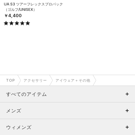
UA S3 ツアーフレックスプロパック
（ゴルフ/UNISEX）
￥4,400
TOP
アクセサリー
アイウェア＋その他
すべてのアイテム
メンズ
メンズ
ウィメンズ
トップス
ウィメンズ