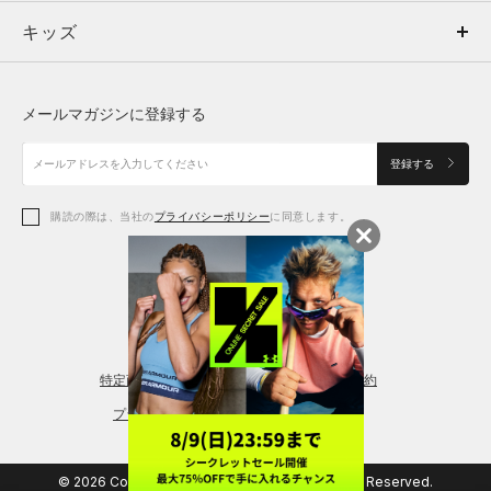
キッズ
トップス
ボトムス
キッズ
トップス
ボトムス
シューズ
シューズ
メールマガジンに登録する
ボトムス
シューズ
アクセサリー
アクセサリー
登録する
シューズ
アクセサリー
購読の際は、当社の
プライバシーポリシー
に同意します。
アクセサリー
スポーツブラ
レギンス＆タイツ
特定商取引法に基づく通販の表記
会員規約
プライバシーポリシー
© 2026 Copyright DOME Corporation. All Rights Reserved.