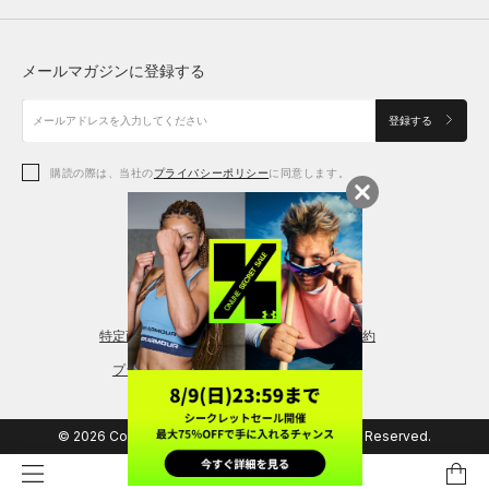
トップス
ボトムス
シューズ
シューズ
メールマガジンに登録する
ボトムス
シューズ
アクセサリー
アクセサリー
登録する
シューズ
アクセサリー
購読の際は、当社の
プライバシーポリシー
に同意します。
アクセサリー
スポーツブラ
レギンス＆タイツ
特定商取引法に基づく通販の表記
会員規約
プライバシーポリシー
© 2026 Copyright DOME Corporation. All Rights Reserved.