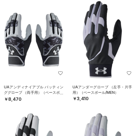
UAアンディナイアブル バッティン
UAアンダーグローブ （左手・片手
ググローブ （両手用）（ベースボー
用）（ベースボール/MEN）
ル/MEN）
￥3,410
￥8,470