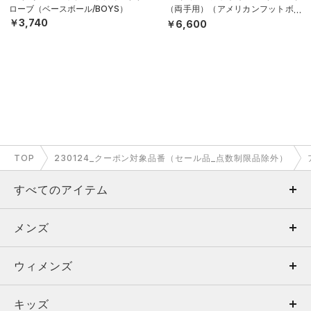
ローブ（ベースボール/BOYS）
（両手用）（アメリカンフットボー
ル/MEN）
￥3,740
￥6,600
TOP
230124_クーポン対象品番（セール品_点数制限品除外）
すべてのアイテム
メンズ
メンズ
ウィメンズ
トップス
ウィメンズ
キッズ
トップス
ボトムス
キッズ