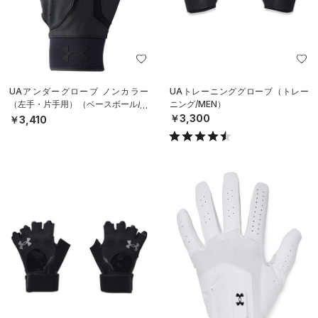
UAアンダーグローブ ノンカラー
UAトレーニンググローブ（トレー
（左手・片手用）（ベースボール/M
ニング/MEN）
EN）
￥3,300
￥3,410