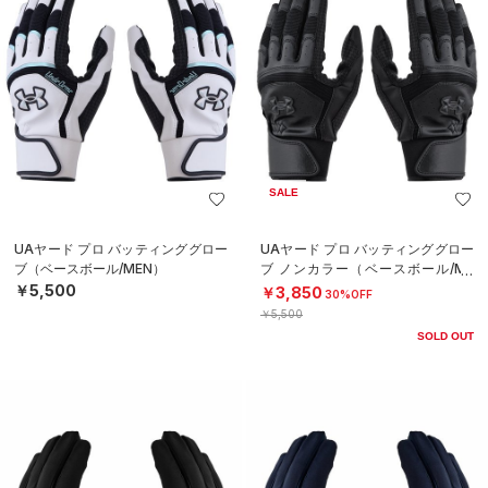
SALE
UAヤード プロ バッティンググロー
UAヤード プロ バッティンググロー
ブ（ベースボール/MEN）
ブ ノンカラー（ベースボール/ME
N）
￥5,500
￥3,850
30%OFF
￥5,500
SOLD OUT