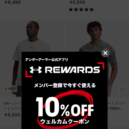
イル/MEN）
イル/MEN）
￥6,490
￥5,500
NEW
NEW
UAヘビーウエイト メタルロゴ ショ
UAテック プリント ショートスリー
ートスリーブ Tシャツ（ライフスタ
ブ Tシャツ（トレーニング/MEN）
イル/MEN）
￥5,500
￥5,500