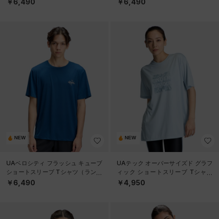
￥6,490
￥6,490
NEW
NEW
UAベロシティ フラッシュ キューブ
UAテック オーバーサイズド グラフ
ショートスリーブ Tシャツ（ランニ
ィック ショートスリーブ Tシャツ
ング/MEN）
（トレーニング/WOMEN）
￥6,490
￥4,950