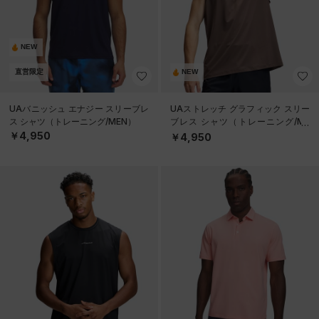
NEW
直営限定
NEW
UAバニッシュ エナジー スリーブレ
UAストレッチ グラフィック スリー
ス シャツ（トレーニング/MEN）
ブレス シャツ（トレーニング/ME
N）
￥4,950
￥4,950