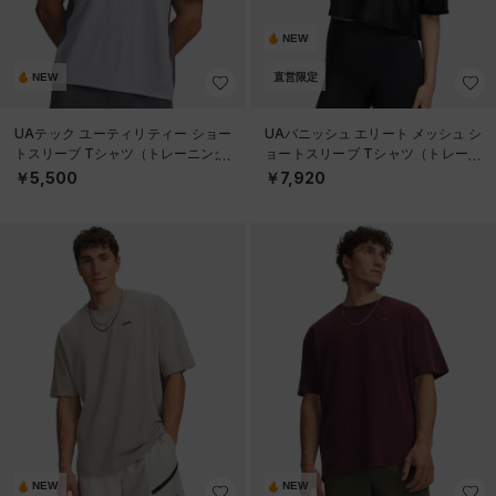
NEW
NEW
直営限定
UAテック ユーティリティー ショー
UAバニッシュ エリート メッシュ シ
トスリーブ Tシャツ（トレーニング/
ョートスリーブ Tシャツ（トレーニ
MEN）
ング/WOMEN）
￥5,500
￥7,920
NEW
NEW