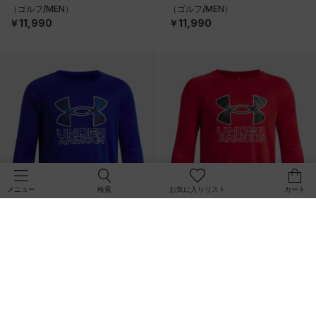
（ゴルフ/MEN）
（ゴルフ/MEN）
￥11,990
￥11,990
検索
お気に入りリスト
カート
メニュー
NEW
NEW
UAテック ハイブリッド プリント フ
UAテック ハイブリッド プリント フ
ィル ロングスリーブ Tシャツ（トレ
ィル ロングスリーブ Tシャツ（トレ
ーニング/BOYS）
ーニング/BOYS）
￥3,410
￥3,410