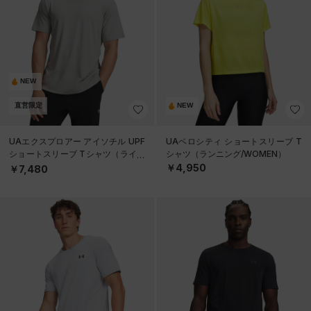
NEW
直営限定
NEW
UAエクスプロアー アイソチル UPF
UAベロシティ ショートスリーブ T
ショートスリーブ Tシャツ（ライフ
シャツ（ランニング/WOMEN）
スタイル/MEN）
￥4,950
￥7,480