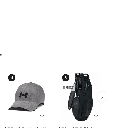
ー
4
5
6
直営限定