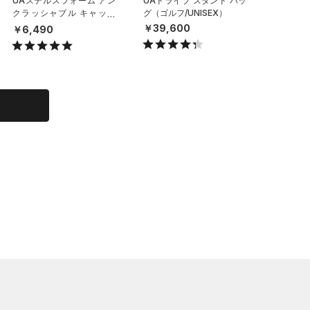
UAステルスフォーム アン
UAドライブ スタンド バッ
UAチー
クラッシャブル キャップ
グ（ゴルフ/UNISEX）
イールバ
（ライフスタイル/UNISE
（トレー
￥39,600
￥6,490
￥29,7
X）