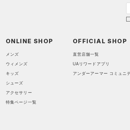
YXL(160cm)
MICRO G(マイクロＧ)
（0）
S
直営限定
（2）
TRIBASE(トライベース)
M
公式サイト限定
（0）
（0）
L
在庫残りわずか
（3）
RUSH(ラッシュ)
（0）
XL
ONLINE SHOP
OFFICIAL SHOP
ISO-CHILL(アイソチル)
（0）
コレクション
ONESIZE
Tech(テック)
（0）
S(22cm)
メンズ
直営店舗一覧
プロジェクトロック
（0）
COLDGEAR ARMOUR(コール
M(23cm)
ウィメンズ
UAリワードアプリ
ドギアアーマー)
（0）
ステフィン・カリー
（0）
ML(24cm)
キッズ
アンダーアーマー コミュニ
HEATGEAR ARMOUR(ヒート
アジア限定
（0）
L(25cm)
ギアアーマー)
（0）
シューズ
XS(21cm)
STORM(ストーム)
（0）
アクセサリー
XL(26cm)
COLDGEAR INFRARED(コー
特集ページ一覧
ルドギアインフラレッド)
SMMD
（0）
LGXL
AUXETIC(オーゼティック)
（0）