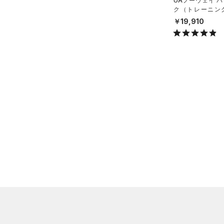
UAノーウェイ 
（0）
イヤホン＆ヘッドホン
ク（トレーニング/
X）
（2）
ウォーターボトル
￥19,910
（9）
その他
シューズ
すべてのシューズ
サイズ
（15）
スポーツシューズ
S(22cm)
カラー
（0）
スパイク
M(23cm)
スポーツスタイルシューズ
ML(24cm)
（15）
価格
ブラック
ホワイト
ブラウン
グリーン
L(25cm)
（0）
サンダル
テクノロジー
XL(26cm)
～
円
円
YS(130cm)
ブルー
パープル
レッド
イエロー
FLOW(フロー)
（0）
在庫
YM(140cm)
HOVR(ホバー)
（0）
YL(150cm)
オレンジ
その他
在庫あり
CHARGED(チャージド)
（0）
限定