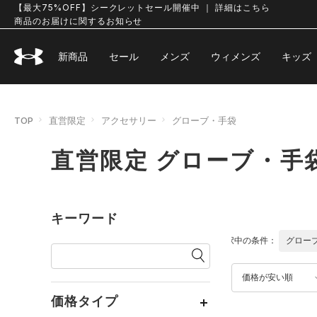
【最大75%OFF】シークレットセール開催中 ｜ 詳細はこちら
商品のお届けに関するお知らせ
新商品
セール
メンズ
ウィメンズ
キッズ
TOP
直営限定
アクセサリー
グローブ・手袋
直営限定 グローブ・手
キーワード
選択中の条件：
グロー
価格が安い順
価格タイプ