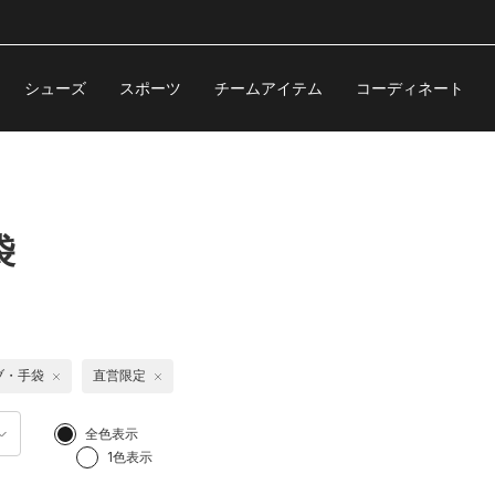
シューズ
スポーツ
チームアイテム
コーディネート
袋
ブ・手袋
直営限定
全色表示
1色表示