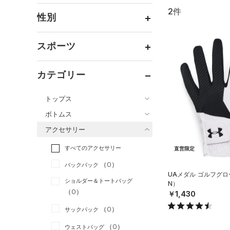
2件
通常価格
（2）
性別
セール
（0）
メンズ
（2）
スポーツ
ウィメンズ
（0）
ベースボール
（0）
ボーイズ
（0）
カテゴリー
バスケットボール
（0）
ガールズ
（0）
トップス
ゴルフ
（2）
ユニセックス
（0）
ボトムス
トレーニング
すべてのトップス
（0）
アクセサリー
すべてのボトムス
ランニング
（0）
（18）
ベースレイヤー
すべてのアクセサリー
（9）
スポーツスタイル
（0）
レギンス&タイツ
直営限定
（15）
Tシャツ
（0）
アメリカンフットボール
バックパック
（18）
ショートパンツ
（1）
タンクトップ
UAメダル ゴルフグロ
（0）
ショルダー＆トートバッグ
N）
（7）
パンツ(ロングパンツ)
（0）
ポロシャツ
（0）
サッカー
（0）
￥1,430
（2）
スウェット＆フリース
（5）
ロングTシャツ
リカバリー
（0）
（0）
サックパック
（4）
アンダーウェア
（1）
パーカー&トレーナー
その他
（0）
（0）
ウェストバッグ