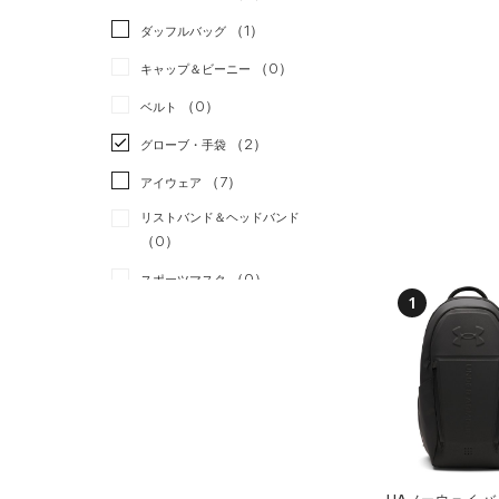
（0）
スカート
（2）
ジャケット
（1）
ダッフルバッグ
（0）
スイムウェア
（2）
ジャージ
（0）
キャップ＆ビーニー
（0）
ベスト
（0）
ベルト
（2）
ダウン・コート
（2）
グローブ・手袋
（2）
スポーツブラ
（7）
アイウェア
（0）
セットアップ
リストバンド＆ヘッドバンド
（0）
（0）
スイムウェア
（0）
スポーツマスク
1
（0）
ソックス
（0）
ネックウォーマー
（0）
スリーブ
（0）
タオル
（0）
ボール