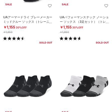
SALE
SALE
UAアーマードライ プレーメーカー
UAパフォーマンステック ノーショ
ミッドクルー ソックス（トレーニン
ー ソックス （3足セット）（トレー
グ/UNISEX）
ニング/UNISEX）
￥1,155
￥1,155
30%OFF
30%OFF
￥1,650
￥1,650
SOLD OUT
SOLD OUT