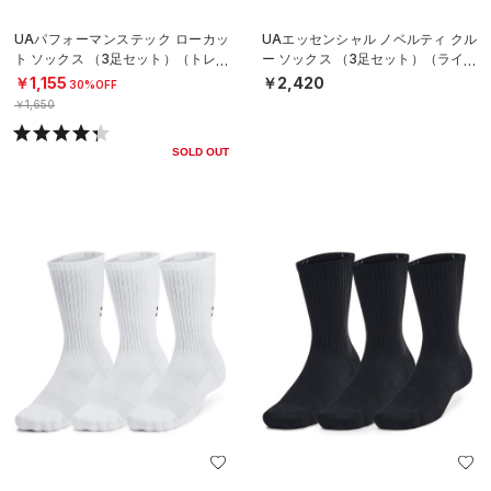
UAパフォーマンステック ローカッ
UAエッセンシャル ノベルティ クル
ト ソックス （3足セット）（トレー
ー ソックス （3足セット）（ライフ
ニング/UNISEX）
スタイル/WOMEN）
￥1,155
￥2,420
30%OFF
￥1,650
SOLD OUT