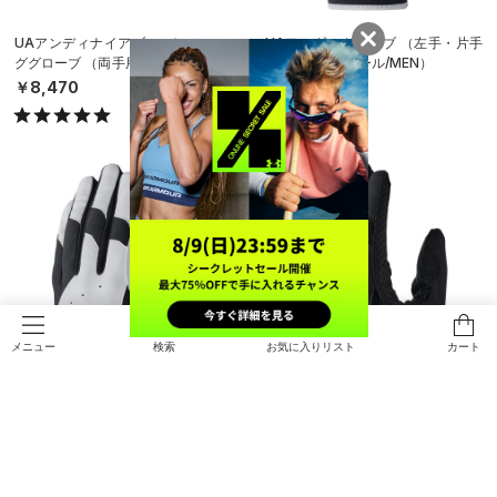
UAアンディナイアブル バッティン
UAアンダーグローブ （左手・片手
ググローブ （両手用）（ベースボー
用）（ベースボール/MEN）
ル/MEN）
￥3,410
￥8,470
検索
お気に入りリスト
カート
メニュー
UAアンダーグローブ （左手・片手
UAアンダーグローブ ノンカラー
用）（ベースボール/MEN）
（左手・片手用）（ベースボール/M