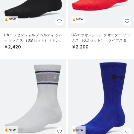
NEW
NEW
UAエッセンシャル ノベルティ クル
UAエッセンシャル クオーター ソッ
ー ソックス （3足セット）（トレー
クス （6足セット）（ライフスタイ
ニング/WOMEN）
ル/KIDS）
￥2,420
￥2,200
NEW
NEW