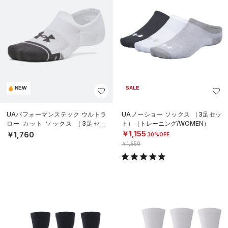
NEW
SALE
UAパフォーマンステック ウルトラ
UAノーショー ソックス （3足セッ
ロー カット ソックス （3足セッ
ト）（トレーニング/WOMEN）
ト）（トレーニング/UNISEX）
￥1,155
￥1,760
30%OFF
￥1,650