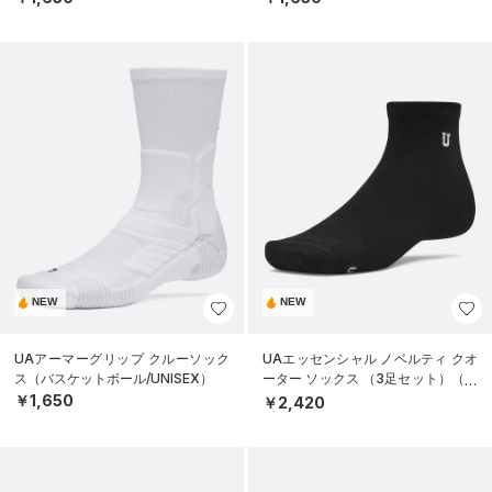
NEW
NEW
UAアーマーグリップ クルーソック
UAエッセンシャル ノベルティ クオ
ス（バスケットボール/UNISEX）
ーター ソックス （3足セット）（ラ
イフスタイル/UNISEX）
￥1,650
￥2,420