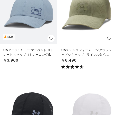
NEW
UAアイソチル アーマーベント スト
UAステルスフォーム アンクラッシ
レート キャップ（トレーニング/ME
ャブル キャップ（ライフスタイル/U
N）
NISEX）
￥3,960
￥6,490