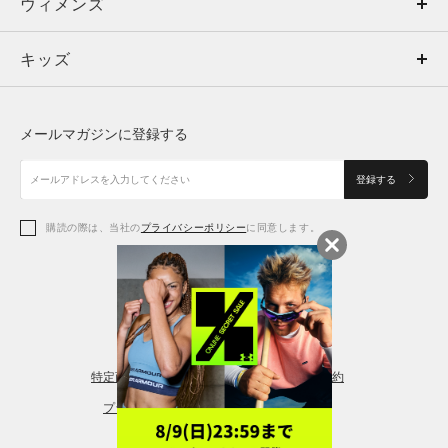
ウィメンズ
トップス
ウィメンズ
キッズ
トップス
ボトムス
キッズ
トップス
ボトムス
シューズ
シューズ
メールマガジンに登録する
ボトムス
シューズ
アクセサリー
アクセサリー
登録する
シューズ
アクセサリー
購読の際は、当社の
プライバシーポリシー
に同意します。
アクセサリー
スポーツブラ
レギンス＆タイツ
特定商取引法に基づく通販の表記
会員規約
プライバシーポリシー