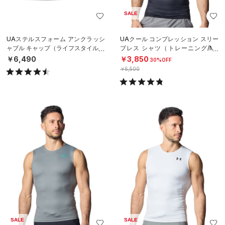
SALE
UAステルスフォーム アンクラッシ
UAクール コンプレッション スリー
ャブル キャップ（ライフスタイル/U
ブレス シャツ（トレーニング/ME
NISEX）
N）
￥6,490
￥3,850
30%OFF
￥5,500
SALE
SALE