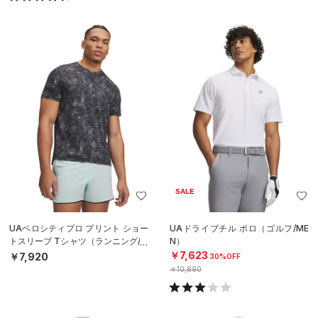
SALE
UAベロシティプロ プリント ショー
UAドライブチル ポロ（ゴルフ/ME
トスリーブ Tシャツ（ランニング/M
N）
EN）
￥7,623
￥7,920
30%OFF
￥10,890