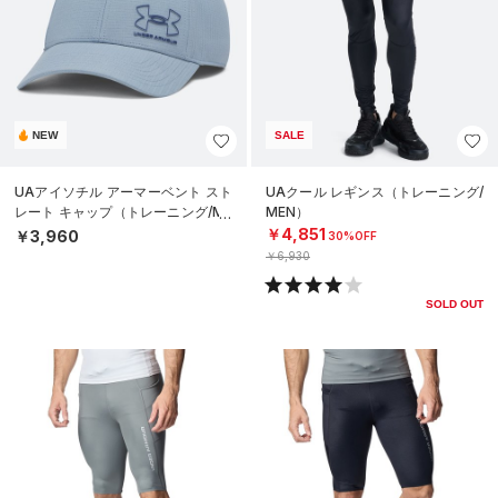
NEW
SALE
UAアイソチル アーマーベント スト
UAクール レギンス（トレーニング/
レート キャップ（トレーニング/ME
MEN）
N）
￥4,851
￥3,960
30%OFF
￥6,930
SOLD OUT