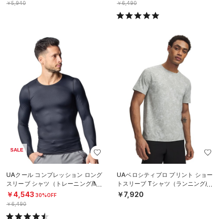
￥5,940
￥6,490
SALE
UAクール コンプレッション ロング
UAベロシティプロ プリント ショー
スリーブ シャツ（トレーニング/ME
トスリーブ Tシャツ（ランニング/M
N）
EN）
￥4,543
￥7,920
30%OFF
￥6,490