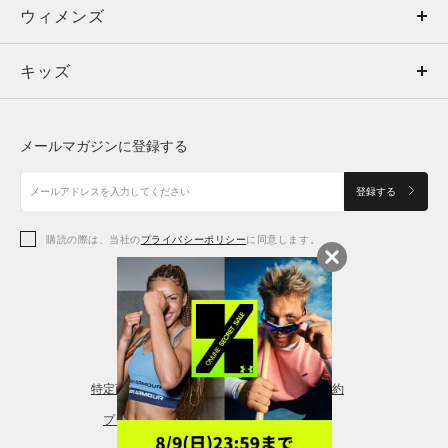
ウィメンズ
トップス
ウィメンズ
キッズ
トップス
ボトムス
キッズ
トップス
ボトムス
シューズ
シューズ
メールマガジンに登録する
ボトムス
シューズ
アクセサリー
アクセサリー
登録する
シューズ
アクセサリー
購読の際は、当社の
プライバシーポリシー
に同意します。
アクセサリー
スポーツブラ
レギンス＆タイツ
特定商取引法に基づく通販の表記
会員規約
プライバシーポリシー