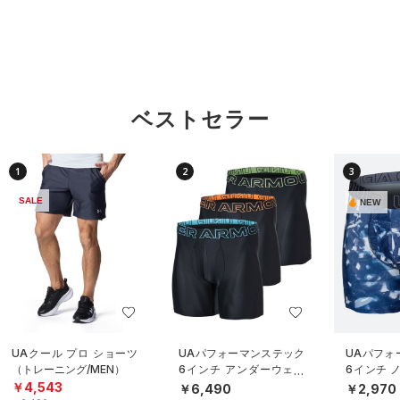
ベストセラー
1
2
3
SALE
NEW
UAクール プロ ショーツ
UAパフォーマンステック
UAパフォ
（トレーニング/MEN）
6インチ アンダーウェア
6インチ 
（3枚セット）（トレーニ
ダーウェ
￥4,543
￥6,490
￥2,970