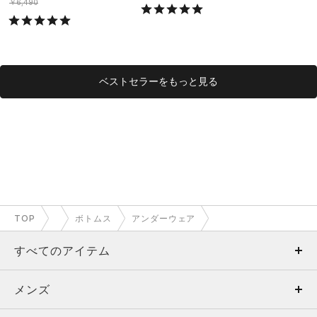
ング/MEN）
グ/MEN）
￥6,490
ベストセラーをもっと見る
TOP
ボトムス
アンダーウェア
すべてのアイテム
メンズ
メンズ