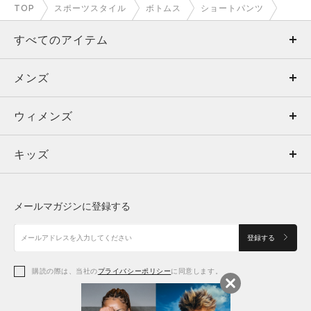
TOP
スポーツスタイル
ボトムス
ショートパンツ
すべてのアイテム
メンズ
メンズ
ウィメンズ
トップス
ウィメンズ
キッズ
トップス
ボトムス
キッズ
トップス
ボトムス
シューズ
シューズ
メールマガジンに登録する
ボトムス
シューズ
アクセサリー
アクセサリー
登録する
シューズ
アクセサリー
購読の際は、当社の
プライバシーポリシー
に同意します。
アクセサリー
スポーツブラ