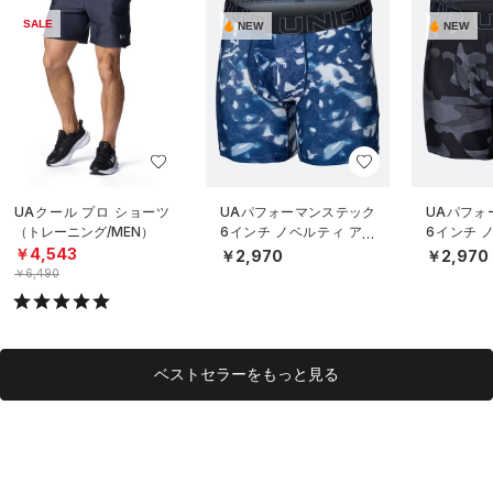
SALE
NEW
NEW
UAクール プロ ショーツ
UAパフォーマンステック
UAパフォ
（トレーニング/MEN）
6インチ ノベルティ アン
6インチ 
ダーウェア（トレーニン
ダーウェ
￥4,543
￥2,970
￥2,970
グ/MEN）
グ/MEN）
￥6,490
ベストセラーをもっと見る