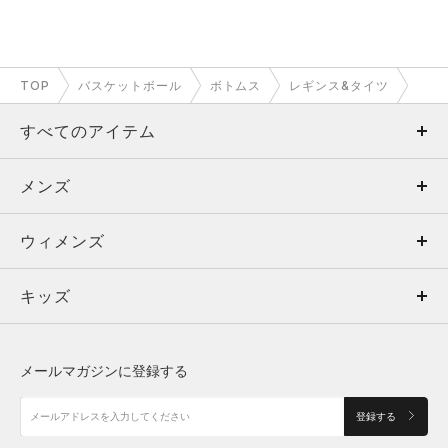
TOP
バスケットボール
ボトムス
レギンス&タイツ
すべてのアイテム
メンズ
メンズ
ウィメンズ
トップス
ウィメンズ
キッズ
トップス
ボトムス
キッズ
トップス
ボトムス
シューズ
シューズ
メールマガジンに登録する
ボトムス
シューズ
アクセサリー
アクセサリー
登録する