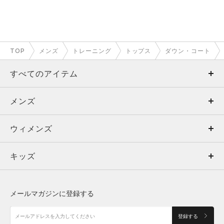
TOP
メンズ
トレーニング
トップス
ダウン・コート
すべてのアイテム
メンズ
メンズ
ウィメンズ
トップス
ウィメンズ
キッズ
トップス
ボトムス
キッズ
トップス
ボトムス
シューズ
シューズ
メールマガジンに登録する
ボトムス
シューズ
アクセサリー
アクセサリー
登録する