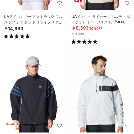
SALE
UAアイコン ウーブン トラック フル
UAメッシュ ライナー ノベルティ ジ
ジップ ジャケット（ライフスタイ
ャケット（ライフスタイル/MEN）
ル/MEN）
￥8,393
￥14,960
30%OFF
￥11,990
SALE