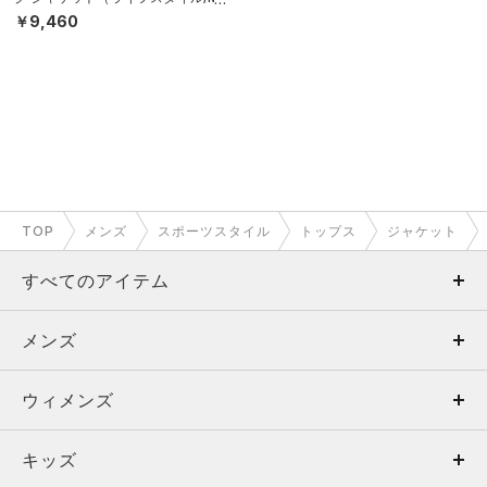
N）
￥9,460
TOP
メンズ
スポーツスタイル
トップス
ジャケット
すべてのアイテム
メンズ
メンズ
ウィメンズ
トップス
ウィメンズ
キッズ
トップス
ボトムス
キッズ