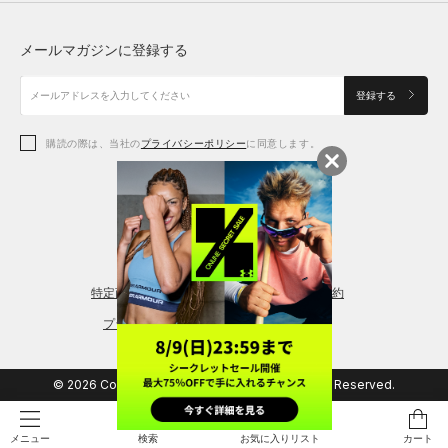
トップス
ボトムス
シューズ
シューズ
メールマガジンに登録する
ボトムス
シューズ
アクセサリー
アクセサリー
登録する
シューズ
アクセサリー
購読の際は、当社の
プライバシーポリシー
に同意します。
アクセサリー
スポーツブラ
レギンス＆タイツ
特定商取引法に基づく通販の表記
会員規約
プライバシーポリシー
© 2026 Copyright DOME Corporation. All Rights Reserved.
検索
お気に入りリスト
カート
メニュー